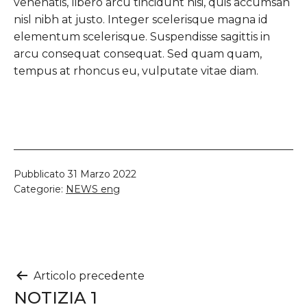
venenatis, libero arcu tincidunt nisi, quis accumsan
nisl nibh at justo. Integer scelerisque magna id
elementum scelerisque. Suspendisse sagittis in
arcu consequat consequat. Sed quam quam,
tempus at rhoncus eu, vulputate vitae diam.
Pubblicato
31 Marzo 2022
Categorie:
NEWS eng
Navigazione
Articolo precedente
NOTIZIA 1