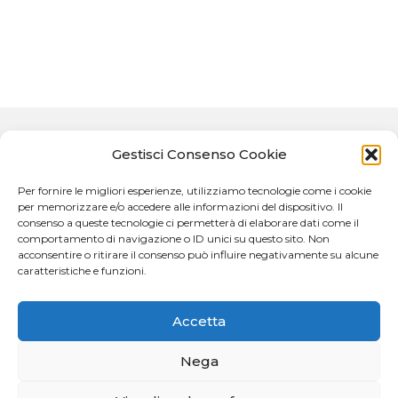
articoli
Gestisci Consenso Cookie
FILCOMP
Centro Studi di Filosofia della Complessità
Per fornire le migliori esperienze, utilizziamo tecnologie come i cookie
per memorizzare e/o accedere alle informazioni del dispositivo. Il
Edgar Morin
consenso a queste tecnologie ci permetterà di elaborare dati come il
comportamento di navigazione o ID unici su questo sito. Non
Dipartimento di Civiltà Antiche e Moderne
acconsentire o ritirare il consenso può influire negativamente su alcune
caratteristiche e funzioni.
Universita degli Studi di Messina
Accetta
Nega