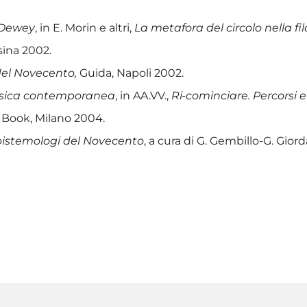
n Dewey
, in E. Morin e altri,
La metafora del circolo nella f
sina 2002.
 del Novecento,
Guida, Napoli 2002.
 fisica contemporanea
, in AA.VV.,
Ri-cominciare. Percorsi e
ca Book, Milano 2004.
istemologi del Novecento
, a cura di G. Gembillo-G. Gio