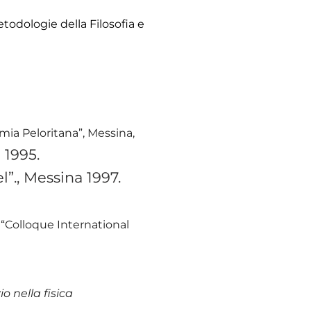
todologie della Filosofia e
emia Peloritana”, Messina,
” 1995.
el”., Messina 1997.
l “Colloque International
o nella fisica