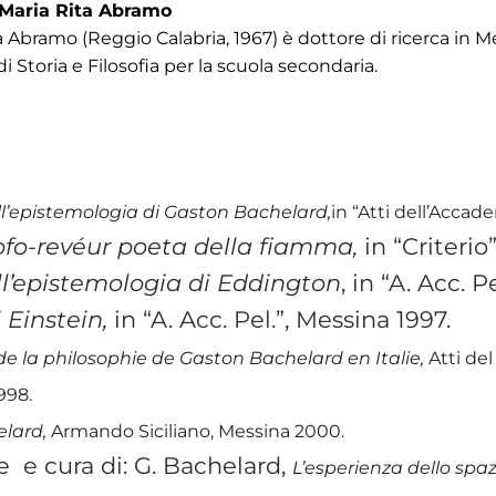
 Maria Rita Abramo
a Abramo (Reggio Calabria, 1967) è dottore di ricerca in Me
 Storia e Filosofia per la scuola secondaria.
ell’epistemologia di Gaston Bachelard,
in “Atti dell’Accad
ofo-revéur poeta della fiamma,
in “Criterio
ull’epistemologia di Eddington
, in “A. Acc. P
 Einstein,
in “A. Acc. Pel.”, Messina 1997.
e la philosophie de Gaston Bachelard en Italie,
Atti de
998.
elard,
Armando Siciliano, Messina 2000.
 e cura di: G. Bachelard,
L’esperienza dello spazi