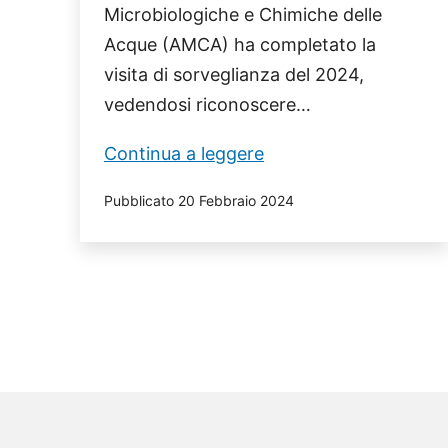
Microbiologiche e Chimiche delle
Acque (AMCA) ha completato la
visita di sorveglianza del 2024,
vedendosi riconoscere…
Il
Continua a leggere
Laboratorio
Pubblicato
20 Febbraio 2024
di
Analisi
Microbiologiche
e
Chimiche
delle
Acque
riceve
il