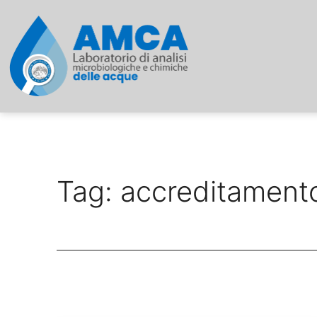
Salta
al
contenuto
Laboratorio
di
analisi
Tag:
accreditament
microbiologiche
e
chimiche
delle
acque