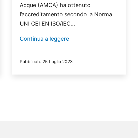
Acque (AMCA) ha ottenuto
l’accreditamento secondo la Norma
UNI CEI EN ISO/IEC…
Il
Continua a leggere
Laboratorio
AMCA
Pubblicato
25 Luglio 2023
riceve
il
primo
accreditamento
alla
norma
UNI
EN
ISO