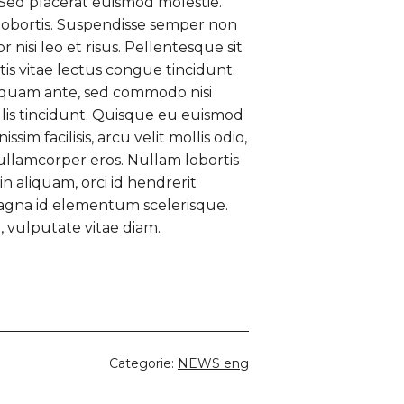
 Sed placerat euismod molestie.
lobortis. Suspendisse semper non
r nisi leo et risus. Pellentesque sit
tis vitae lectus congue tincidunt.
aliquam ante, sed commodo nisi
llis tincidunt. Quisque eu euismod
m facilisis, arcu velit mollis odio,
ullamcorper eros. Nullam lobortis
in aliquam, orci id hendrerit
e magna id elementum scelerisque.
 vulputate vitae diam.
Categorie:
NEWS eng