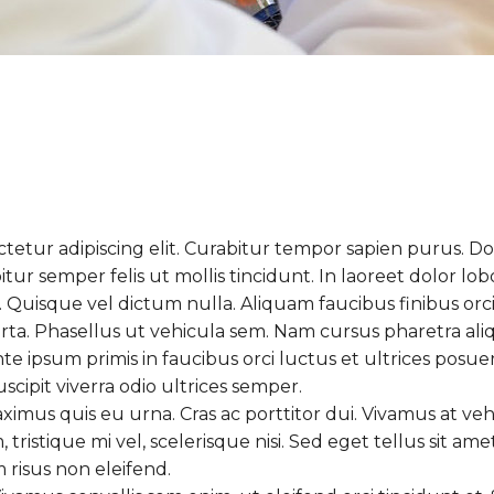
ctetur adipiscing elit. Curabitur tempor sapien purus.
bitur semper felis ut mollis tincidunt. In laoreet dolor l
 Quisque vel dictum nulla. Aliquam faucibus finibus orci,
rta. Phasellus ut vehicula sem. Nam cursus pharetra ali
ante ipsum primis in faucibus orci luctus et ultrices posu
scipit viverra odio ultrices semper.
ximus quis eu urna. Cras ac porttitor dui. Vivamus at vehic
tristique mi vel, scelerisque nisi. Sed eget tellus sit ame
isus non eleifend.