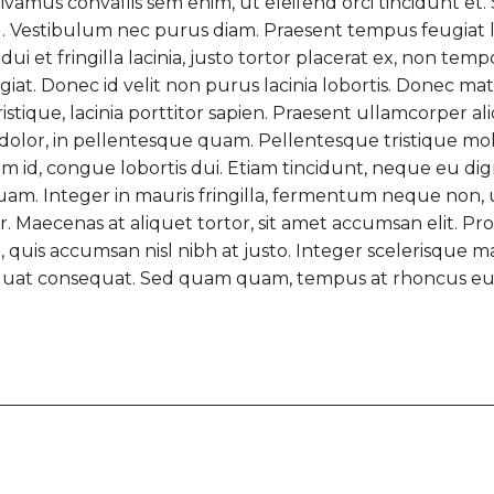
ivamus convallis sem enim, ut eleifend orci tincidunt et.
d. Vestibulum nec purus diam. Praesent tempus feugiat 
ui et fringilla lacinia, justo tortor placerat ex, non tempo
at. Donec id velit non purus lacinia lobortis. Donec mat
ristique, lacinia porttitor sapien. Praesent ullamcorper 
 dolor, in pellentesque quam. Pellentesque tristique mo
id, congue lobortis dui. Etiam tincidunt, neque eu dignissi
uam. Integer in mauris fringilla, fermentum neque non, 
r. Maecenas at aliquet tortor, sit amet accumsan elit. Pro
si, quis accumsan nisl nibh at justo. Integer scelerisqu
equat consequat. Sed quam quam, tempus at rhoncus eu,