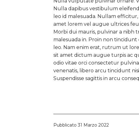
Nulla vulputate pulvinar ornare. V
Nulla dapibus vestibulum eleifen
leo id malesuada. Nullam efficitur, d
amet lorem vel augue ultrices feugi
Morbi dui mauris, pulvinar a nibh t
malesuada in. Proin non tincidunt
leo. Nam enim erat, rutrum ut lorem 
sit amet dictum augue turpis ac q
odio vitae orci consectetur pulvina
venenatis, libero arcu tincidunt ni
Suspendisse sagittis in arcu cons
Pubblicato
31 Marzo 2022