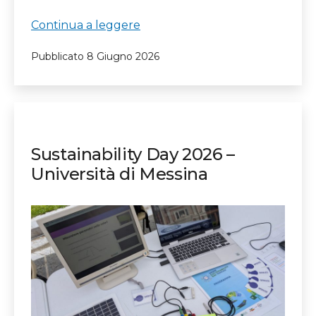
La
Continua a leggere
scuola
Pubblicato
8 Giugno 2026
Basile
incontra
il
nostro
Spin-
Off
Sustainability Day 2026 –
Università di Messina