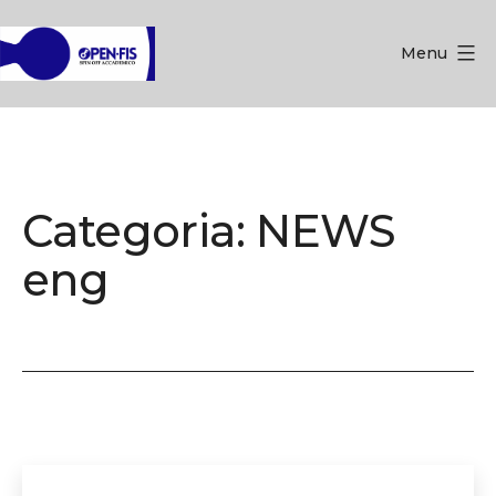
Salta
al
Menu
contenuto
OpenFis
srl
Categoria:
NEWS
eng