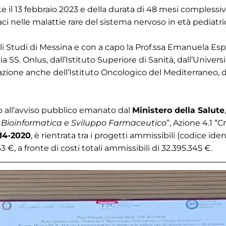
 il 13 febbraio 2023 e della durata di 48 mesi complessiv
i nelle malattie rare del sistema nervoso in età pediatri
gli Studi di Messina e con a capo la Prof.ssa Emanuela Es
ria SS. Onlus, dall’Istituto Superiore di Sanità, dall’Unive
ione anche dell’Istituto Oncologico del Mediterraneo, dell
o all’avviso pubblico emanato dal
Ministero della Salute
, Bioinformatica e Sviluppo Farmaceutico
”, Azione 4.1 “
14-2020
, è rientrata tra i progetti ammissibili (codice id
 €, a fronte di costi totali ammissibili di 32.395.345 €.