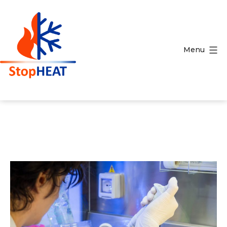
Salta
al
contenuto
Menu
StopHEAT