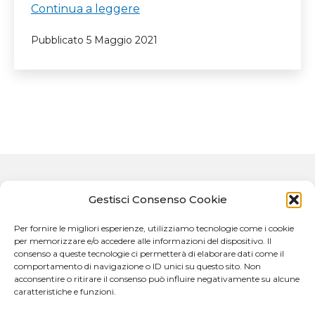
NOTIZIA
Continua a leggere
1
Pubblicato
5 Maggio 2021
Gestisci Consenso Cookie
Per fornire le migliori esperienze, utilizziamo tecnologie come i cookie
per memorizzare e/o accedere alle informazioni del dispositivo. Il
consenso a queste tecnologie ci permetterà di elaborare dati come il
comportamento di navigazione o ID unici su questo sito. Non
eHCR LAB
acconsentire o ritirare il consenso può influire negativamente su alcune
Dipartimento di Ingegneria, Contrada di Dio, 98158
caratteristiche e funzioni.
Sant'Agata, Messina ME