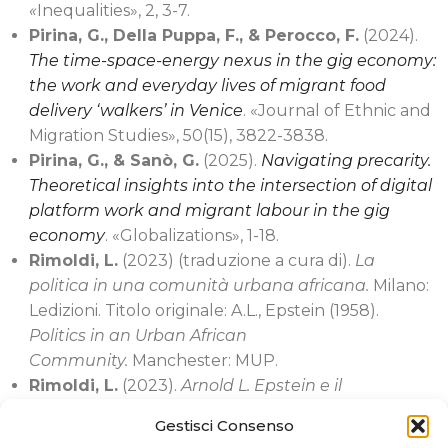
«
Inequalities
»,
2, 3-7.
Pirina, G., Della Puppa, F., & Perocco, F.
(2024).
The time-space-energy nexus in the gig economy:
the work and everyday lives of migrant food
delivery ‘walkers’ in Venice
.
«
Journal of Ethnic and
Migration Studies
»
, 50(15), 3822-3838.
Pirina, G., & Sanò, G.
(2025).
Navigating precarity.
Theoretical insights into the intersection of digital
platform work and migrant labour in the gig
economy
.
«
Globalizations
»
, 1-18.
Rimoldi, L.
(2023) (traduzione a cura di).
La
politica in una comunità urbana africana.
Milano:
Ledizioni. Titolo originale: A.L., Epstein (1958).
Politics in an Urban African
Community.
Manchester: MUP.
Rimoldi, L.
(2023).
Arnold L. Epstein e il
Copperbelt “in divenire”. Una breve nota
Gestisci Consenso
introduttiva
. In A.L. Epstein [1958 (2023)].
La