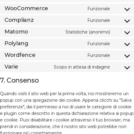
service
recaptch
to
element
WooCommerce
Funzionale
Consent
service
to
wordpre
Complianz
Funzionale
Consent
service
to
woocom
Matomo
Statistiche (anonimo)
Consent
service
to
complia
Polylang
Funzionale
Consent
service
to
matomo
Wordfence
Funzionale
Consent
service
to
polylang
Varie
Scopo in attesa di indagine
Consent
service
to
wordfen
7. Consenso
service
varie
Quando visiti il sito web per la prima volta, noi mostreremo un
popup con una spiegazione dei cookie. Appena clicchi su "Salva
preferenze", dai il permesso a noi di usare le categorie di cookie
e plugin come descritto in questa dichiarazione relativa ai popup
e cookie. Puoi disabilitare i cookie attraverso il tuo browser, ma
prendi in considerazione, che il nostro sito web potrebbe non
funzionare più correttamente.