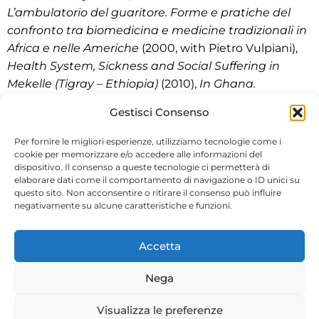
L’ambulatorio del guaritore. Forme e pratiche del
confronto tra biomedicina e medicine tradizionali in
Africa e nelle Americhe
(2000, with Pietro Vulpiani),
Health System, Sickness and Social Suffering in
Mekelle (Tigray – Ethiopia)
(2010),
In Ghana.
Etnografie dallo Nzema
(2019, with Matteo Aria and
Gestisci Consenso
Elisa Vasconi), and, with Berardino Palumbo and
Giovanni Pizza,
Antropologia Culturale e Sociale.
Per fornire le migliori esperienze, utilizziamo tecnologie come i
Concetti – Storia – Prospettive
(2023).
cookie per memorizzare e/o accedere alle informazioni del
dispositivo. Il consenso a queste tecnologie ci permetterà di
elaborare dati come il comportamento di navigazione o ID unici su
questo sito. Non acconsentire o ritirare il consenso può influire
negativamente su alcune caratteristiche e funzioni.
Accetta
Nega
Visualizza le preferenze
Copyright © 2026. Powered by
CIAM