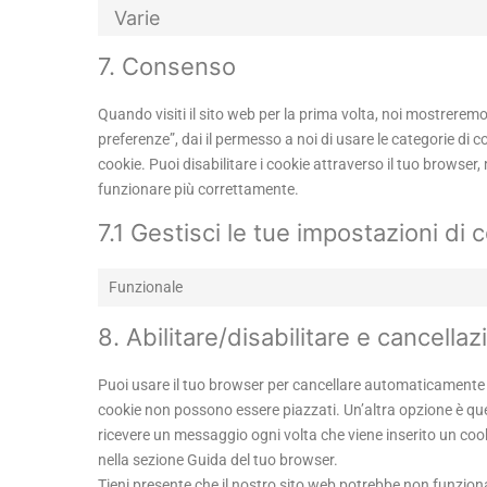
Varie
7. Consenso
Quando visiti il sito web per la prima volta, noi mostrere
preferenze”, dai il permesso a noi di usare le categorie di 
cookie. Puoi disabilitare i cookie attraverso il tuo browser
funzionare più correttamente.
7.1 Gestisci le tue impostazioni di
Funzionale
8. Abilitare/disabilitare e cancella
Puoi usare il tuo browser per cancellare automaticamente 
cookie non possono essere piazzati. Un’altra opzione è que
ricevere un messaggio ogni volta che viene inserito un cooki
nella sezione Guida del tuo browser.
Tieni presente che il nostro sito web potrebbe non funzionar