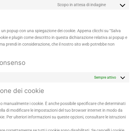
Scopo in attesa di indagine
mo un popup con una spiegazione dei cookie. Appena clicchi su “Salva
cookie e plugin come descritto in questa dichiarazione relativa ai popup e
, ma prendi in considerazione, che il nostro sito web potrebbe non
 consenso
Sempre attivo
zione dei cookie
o manualmente i cookie. È anche possibile specificare che determinati
lla di modificare le impostazioni del tuo browser internet in modo da
e. Per ulteriori informazioni su queste opzioni, consultare le istruzioni
e correttamente se tutti i cookie sono disabilitati. Se cancelli i cookie