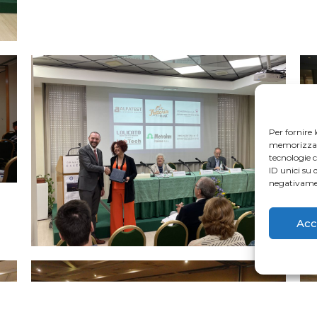
Per fornire 
memorizzare 
tecnologie 
ID unici su 
negativamen
Acc