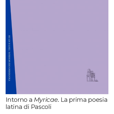
Intorno a
Myricae
. La prima poesia
latina di Pascoli