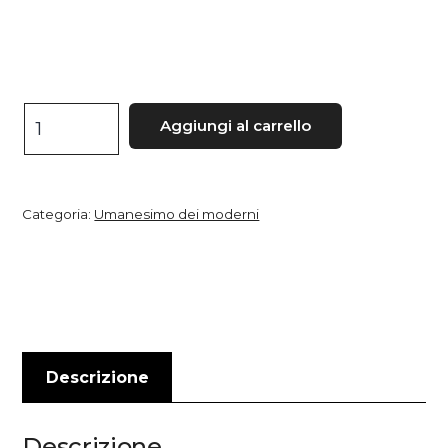
Il
Aggiungi al carrello
Virgilio
di
Quasimodo
Categoria:
Umanesimo dei moderni
quantità
Descrizione
Descrizione