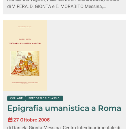
di V. FERA, D. GIONTA e E. MORABITO Messina,...
COLLANE
PERCORSI DEI CLASSICI
Epigrafia umanistica a Roma
27 Ottobre 2005
di Daniela Gionta Messina, Centro Interdipartimentale di