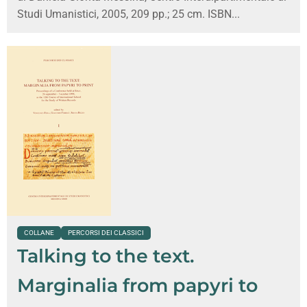
Studi Umanistici, 2005, 209 pp.; 25 cm. ISBN...
COLLANE
PERCORSI DEI CLASSICI
Talking to the text.
Marginalia from papyri to