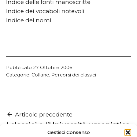
Indice delle fonti manoscritte
Indice dei vocaboli notevoli
Indice dei nomi
Pubblicato
27 Ottobre 2006
Categorie:
Collane
,
Percorsi dei classici
Navigazione
Articolo precedente
I classici e l’Università umanistica
articoli
Gestisci Consenso