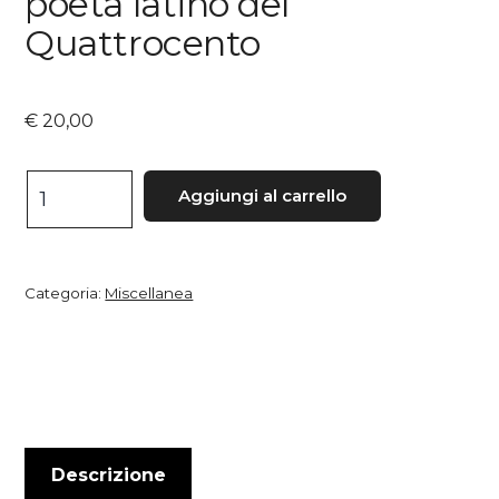
poeta latino del
Quattrocento
€
20,00
Marcantonio
Aggiungi al carrello
Aldegati,
poeta
latino
Categoria:
Miscellanea
del
Quattrocento
quantità
Descrizione