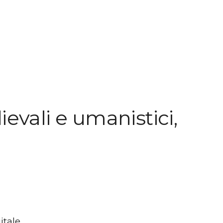
evali e umanistici,
itale