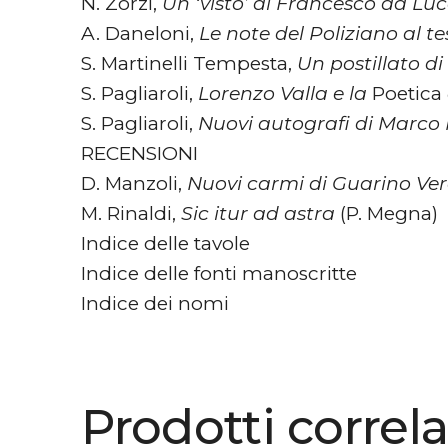
N. Zorzi,
Un ‘visto’ di Francesco da Lucc
A. Daneloni,
Le note del Poliziano al te
S. Martinelli Tempesta,
Un postillato d
S. Pagliaroli,
Lorenzo Valla e la
Poetica
S. Pagliaroli,
Nuovi autografi di Marco
RECENSIONI
D. Manzoli,
Nuovi carmi di Guarino Ve
M. Rinaldi,
Sic itur ad astra
(P. Megna)
Indice delle tavole
Indice delle fonti manoscritte
Indice dei nomi
Prodotti correla