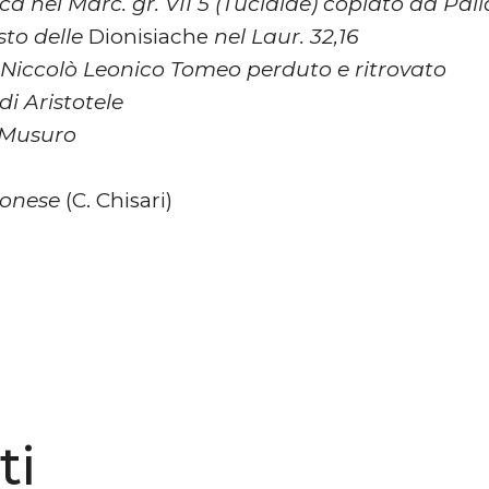
a nel Marc. gr. VII 5 (Tucidide) copiato da Pall
sto delle
Dionisiache
nel Laur. 32,16
i Niccolò Leonico Tomeo perduto e ritrovato
di Aristotele
 Musuro
ronese
(C. Chisari)
ti