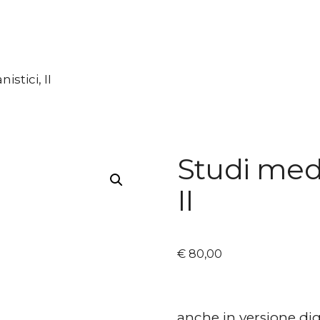
stici, II
Studi medi
II
€
80,00
anche in versione dig