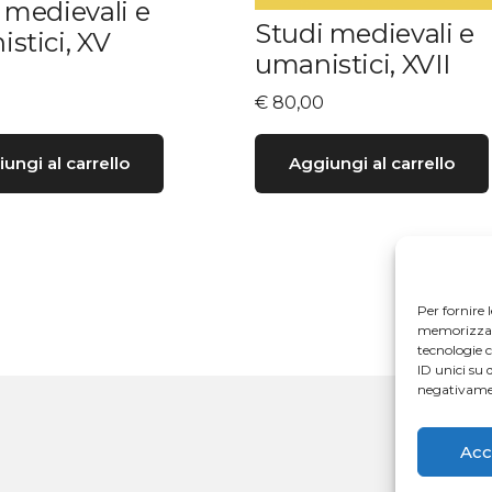
 medievali e
Studi medievali e
stici, XV
umanistici, XVII
€
80,00
ungi al carrello
Aggiungi al carrello
Per fornire 
memorizzare 
tecnologie 
ID unici su 
negativamen
Acc