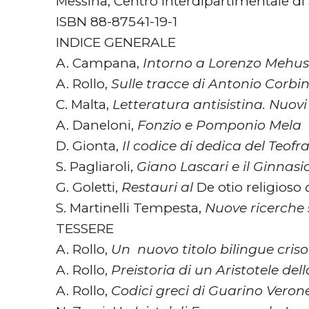
Messina, Centro Interdipartimentale di 
ISBN 88-87541-19-1
INDICE GENERALE
A. Campana,
Intorno a Lorenzo Mehus.
A. Rollo,
Sulle tracce di Antonio Corbine
C. Malta,
Letteratura antisistina. Nuo
A. Daneloni,
Fonzio e Pomponio Mela
D. Gionta,
Il codice di dedica del Teofr
S. Pagliaroli,
Giano Lascari e il Ginnasi
G. Goletti,
Restauri al
De otio religioso
S. Martinelli Tempesta,
Nuove ricerche s
TESSERE
A. Rollo,
Un nuovo titolo bilingue criso
A. Rollo,
Preistoria di un Aristotele del
A. Rollo,
Codici greci di Guarino Veron