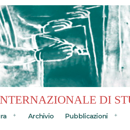
 INTERNAZIONALE DI ST
ura
Archivio
Pubblicazioni
Apri
Apri
menu
menu