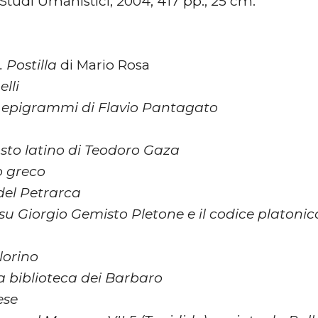
Studi Umanistici, 2004, 417 pp.; 25 cm.
 Postilla
di Mario Rosa
lli
vi epigrammi di Flavio Pantagato
asto latino di Teodoro Gaza
o greco
del Petrarca
u Giorgio Gemisto Pletone e il codice platonico 
lorino
la biblioteca dei Barbaro
ese