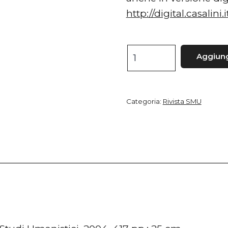
http://digital.casalini
Studi
Aggiungi
medievali
e
umanistici,
Categoria:
Rivista SMU
II
quantità