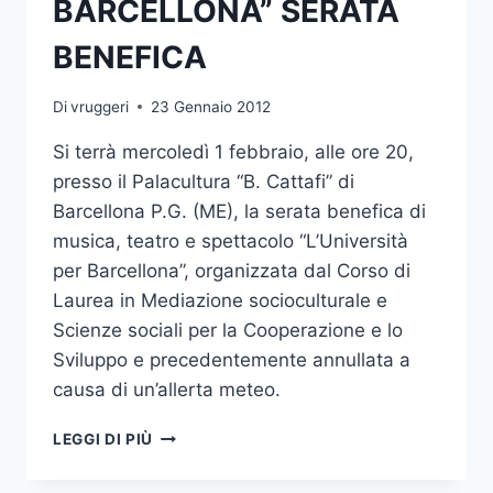
BARCELLONA” SERATA
SCIENZE
VETERINARIE
BENEFICA
Di
vruggeri
23 Gennaio 2012
Si terrà mercoledì 1 febbraio, alle ore 20,
presso il Palacultura “B. Cattafi” di
Barcellona P.G. (ME), la serata benefica di
musica, teatro e spettacolo “L’Università
per Barcellona”, organizzata dal Corso di
Laurea in Mediazione socioculturale e
Scienze sociali per la Cooperazione e lo
Sviluppo e precedentemente annullata a
causa di un’allerta meteo.
“L’UNIVERSITA’
LEGGI DI PIÙ
PER
BARCELLONA”