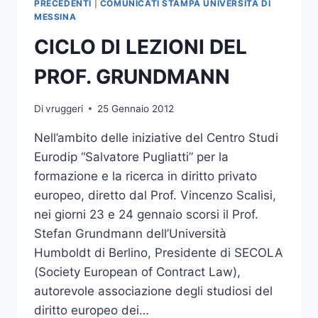
PRECEDENTI
|
COMUNICATI STAMPA UNIVERSITÀ DI
CALABRESI
MESSINA
DELL’UNIVERSITA’
CICLO DI LEZIONI DEL
DI
MESSINA
PROF. GRUNDMANN
Di
vruggeri
25 Gennaio 2012
Nell’ambito delle iniziative del Centro Studi
Eurodip “Salvatore Pugliatti” per la
formazione e la ricerca in diritto privato
europeo, diretto dal Prof. Vincenzo Scalisi,
nei giorni 23 e 24 gennaio scorsi il Prof.
Stefan Grundmann dell’Università
Humboldt di Berlino, Presidente di SECOLA
(Society European of Contract Law),
autorevole associazione degli studiosi del
diritto europeo dei…