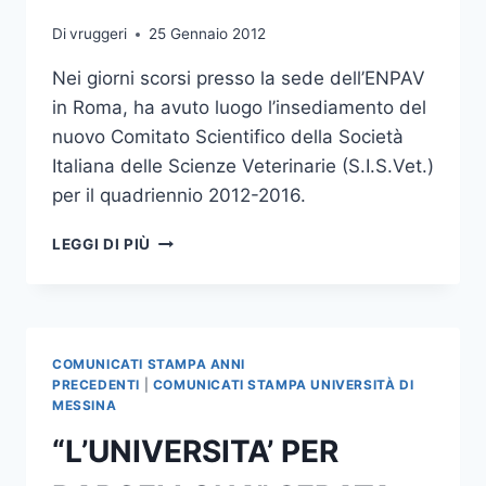
Di
vruggeri
25 Gennaio 2012
Nei giorni scorsi presso la sede dell’ENPAV
in Roma, ha avuto luogo l’insediamento del
nuovo Comitato Scientifico della Società
Italiana delle Scienze Veterinarie (S.I.S.Vet.)
per il quadriennio 2012-2016.
LA
LEGGI DI PIÙ
PROF.SSA
FERLAZZO
COORDINATORE
DEL
COMITATO
COMUNICATI STAMPA ANNI
SCIENTIFICO
PRECEDENTI
|
COMUNICATI STAMPA UNIVERSITÀ DI
DELLA
MESSINA
SOCIETA’
“L’UNIVERSITA’ PER
ITALIANA
DELLE