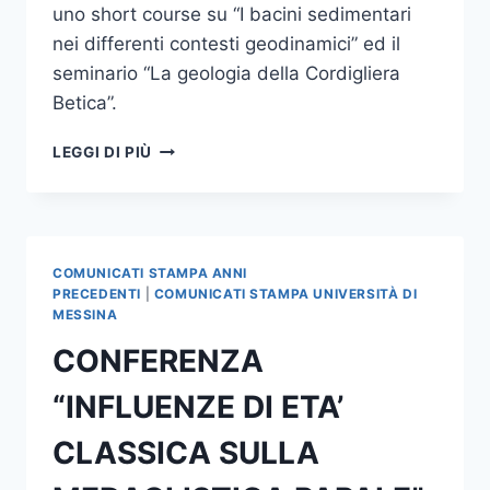
uno short course su “I bacini sedimentari
nei differenti contesti geodinamici” ed il
seminario “La geologia della Cordigliera
Betica”.
VISITING
LEGGI DI PIÙ
PROFESSOR:
CICLO
DI
LEZIONI
DEL
COMUNICATI STAMPA ANNI
PROF.
PRECEDENTI
|
COMUNICATI STAMPA UNIVERSITÀ DI
AGUSTIN
MESSINA
MARTIN-
CONFERENZA
ALGARRA
“INFLUENZE DI ETA’
CLASSICA SULLA