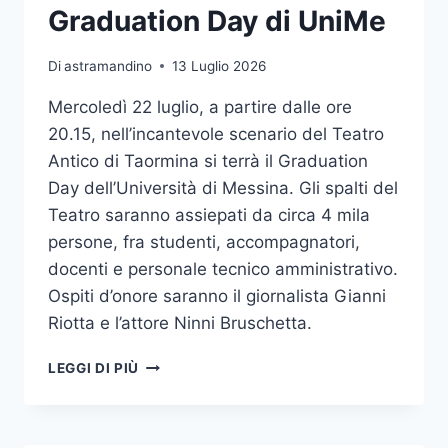
1°
Graduation Day di UniMe
POSTO
TRA
Di
astramandino
13 Luglio 2026
I
GRANDI
Mercoledì 22 luglio, a partire dalle ore
ATENEI
20.15, nell’incantevole scenario del Teatro
Antico di Taormina si terrà il Graduation
Day dell’Università di Messina. Gli spalti del
Teatro saranno assiepati da circa 4 mila
persone, fra studenti, accompagnatori,
docenti e personale tecnico amministrativo.
Ospiti d’onore saranno il giornalista Gianni
Riotta e l’attore Ninni Bruschetta.
GIANNI
LEGGI DI PIÙ
RIOTTA
E
NINNI
BRUSCHETTA