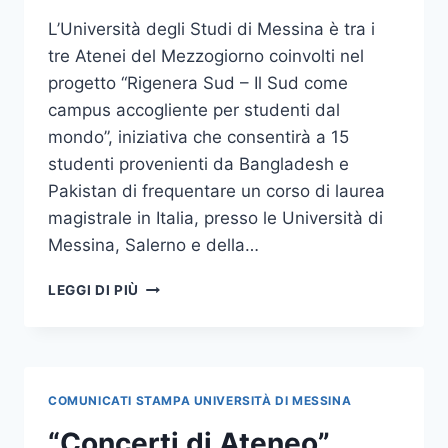
L’Università degli Studi di Messina è tra i
tre Atenei del Mezzogiorno coinvolti nel
progetto “Rigenera Sud – Il Sud come
campus accogliente per studenti dal
mondo”, iniziativa che consentirà a 15
studenti provenienti da Bangladesh e
Pakistan di frequentare un corso di laurea
magistrale in Italia, presso le Università di
Messina, Salerno e della…
UNIME
LEGGI DI PIÙ
TRA
GLI
ATENEI
DEL
SUD
COMUNICATI STAMPA UNIVERSITÀ DI MESSINA
COINVOLTI
NEL
“Concerti di Ateneo”,