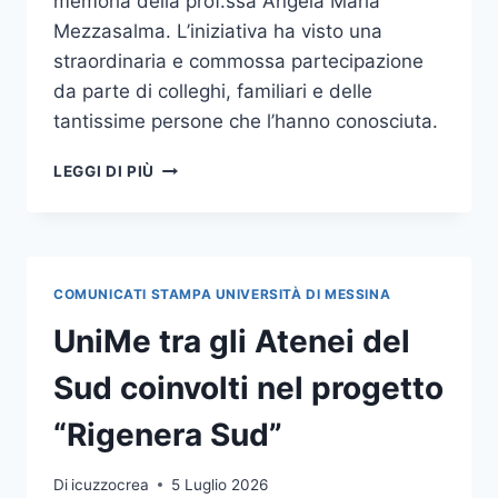
memoria della prof.ssa Angela Maria
Mezzasalma. L’iniziativa ha visto una
straordinaria e commossa partecipazione
da parte di colleghi, familiari e delle
tantissime persone che l’hanno conosciuta.
IN
LEGGI DI PIÙ
RICORDO
DELLA
PROF.SSA
ANGELA
MARIA
COMUNICATI STAMPA UNIVERSITÀ DI MESSINA
MEZZASALMA:
UNA
UniMe tra gli Atenei del
GIORNATA
DI
Sud coinvolti nel progetto
AFFETTO
E
“Rigenera Sud”
RICONOSCIMENTO
ACCADEMICO
Di
icuzzocrea
5 Luglio 2026