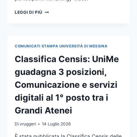
MEB
LEGGI DI PIÙ
CONQUISTA
IL
7°
POSTO
ALLA
COMUNICATI STAMPA UNIVERSITÀ DI MESSINA
MONACO
ENERGY
Classifica Censis: UniMe
BOAT
CHALLENGE
guadagna 3 posizioni,
Comunicazione e servizi
digitali al 1° posto tra i
Grandi Atenei
Di
vruggeri
14 Luglio 2026
È stata pubblicata la Classifica Censis delle