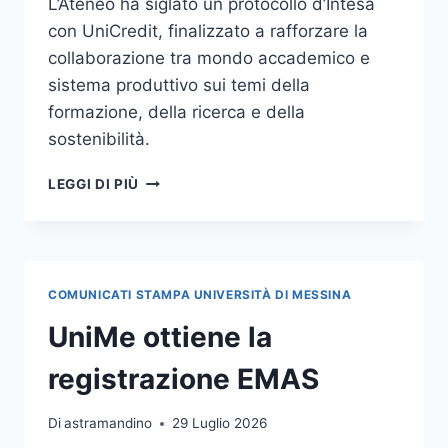
L’Ateneo ha siglato un protocollo d’Intesa
con UniCredit, finalizzato a rafforzare la
collaborazione tra mondo accademico e
sistema produttivo sui temi della
formazione, della ricerca e della
sostenibilità.
SIGLATO
LEGGI DI PIÙ
IL
PROTOCOLLO
D’INTESA
CON
UNICREDIT:
COMUNICATI STAMPA UNIVERSITÀ DI MESSINA
AL
VIA
UniMe ottiene la
LA
NUOVA
registrazione EMAS
EDIZIONE
DEL
Di
astramandino
29 Luglio 2026
PROGRAMMA