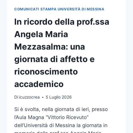
OSPITI
COMUNICATI STAMPA UNIVERSITÀ DI MESSINA
DEL
GRADUATION
In ricordo della prof.ssa
DAY
DI
Angela Maria
UNIME
Mezzasalma: una
giornata di affetto e
riconoscimento
accademico
Di
icuzzocrea
5 Luglio 2026
Si è svolta, nella giornata di ieri, presso
l’Aula Magna “Vittorio Ricevuto”
dell’Università di Messina la giornata in