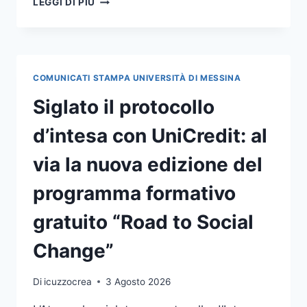
LEGGI DI PIÙ
ESPRIME
IL
PROPRIO
CORDOGLIO
PER
COMUNICATI STAMPA UNIVERSITÀ DI MESSINA
LE
VITTIME
Siglato il protocollo
DEL
CROLLO
d’intesa con UniCredit: al
DI
PISTUNINA
via la nuova edizione del
programma formativo
gratuito “Road to Social
Change”
Di
icuzzocrea
3 Agosto 2026