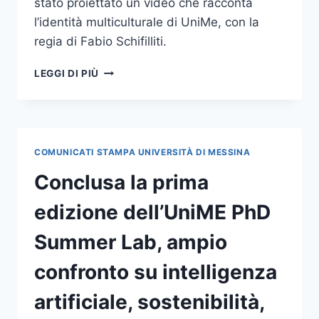
stato proiettato un video che racconta
l’identità multiculturale di UniMe, con la
regia di Fabio Schifilliti.
“COLTIVATE
LEGGI DI PIÙ
IL
DUBBIO,
AFFRONTATE
IL
FUTURO
COMUNICATI STAMPA UNIVERSITÀ DI MESSINA
CON
METODO
Conclusa la prima
E
CURIOSITÀ”,
edizione dell’UniME PhD
L’AUGURIO
DELLA
Summer Lab, ampio
RETTRICE
AI
confronto su intelligenza
NEOLAUREATI
UNIME
artificiale, sostenibilità,