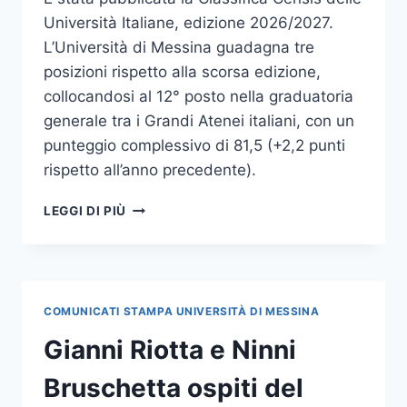
Università Italiane, edizione 2026/2027.
L’Università di Messina guadagna tre
posizioni rispetto alla scorsa edizione,
collocandosi al 12° posto nella graduatoria
generale tra i Grandi Atenei italiani, con un
punteggio complessivo di 81,5 (+2,2 punti
rispetto all’anno precedente).
CLASSIFICA
LEGGI DI PIÙ
CENSIS:
UNIME
GUADAGNA
3
POSIZIONI,
COMUNICATI STAMPA UNIVERSITÀ DI MESSINA
COMUNICAZIONE
E
Gianni Riotta e Ninni
SERVIZI
DIGITALI
Bruschetta ospiti del
AL