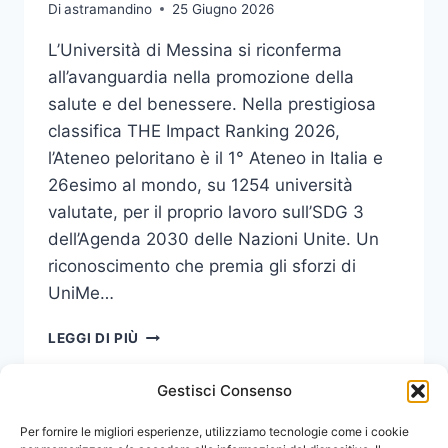
Di
astramandino
25 Giugno 2026
L’Università di Messina si riconferma
all’avanguardia nella promozione della
salute e del benessere. Nella prestigiosa
classifica THE Impact Ranking 2026,
l’Ateneo peloritano è il 1° Ateneo in Italia e
26esimo al mondo, su 1254 università
valutate, per il proprio lavoro sull’SDG 3
dell’Agenda 2030 delle Nazioni Unite. Un
riconoscimento che premia gli sforzi di
UniMe…
THE
LEGGI DI PIÙ
IMPACT
RANKING
Gestisci Consenso
2026,
UNIME
Navigazione
Per fornire le migliori esperienze, utilizziamo tecnologie come i cookie
Pagina
1
2
3
…
343
1°