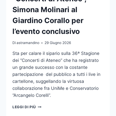
PROGETTO
“RIGENERA
Simona Molinari al
SUD”
Giardino Corallo per
l’evento conclusivo
Di
astramandino
29 Giugno 2026
Sta per calare il sipario sulla 36ª Stagione
dei “Concerti di Ateneo” che ha registrato
un grande successo con la costante
partecipazione del pubblico a tutti i live in
cartellone, suggellando la virtuosa
collaborazione fra UniMe e Conservatorio
“Arcangelo Corelli”.
“CONCERTI
LEGGI DI PIÙ
DI