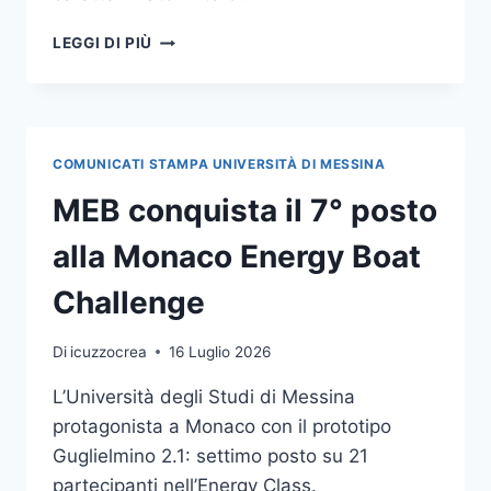
CONCLUSA
LEGGI DI PIÙ
LA
PRIMA
EDIZIONE
DELL’UNIME
PHD
COMUNICATI STAMPA UNIVERSITÀ DI MESSINA
SUMMER
LAB,
MEB conquista il 7° posto
AMPIO
CONFRONTO
alla Monaco Energy Boat
SU INTELLIGENZA
ARTIFICIALE,
Challenge
SOSTENIBILITÀ,
ECONOMIA
Di
icuzzocrea
16 Luglio 2026
CIRCOLARE
E
L’Università degli Studi di Messina
ALTRI
protagonista a Monaco con il prototipo
TEMI
DELL’AGENDA
Guglielmino 2.1: settimo posto su 21
2030
partecipanti nell’Energy Class.