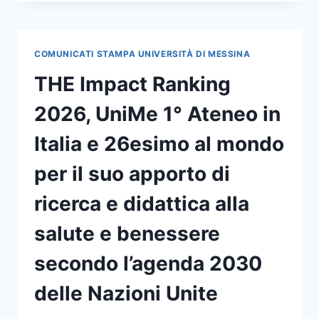
ATENEO”,
SIMONA
MOLINARI
AL
COMUNICATI STAMPA UNIVERSITÀ DI MESSINA
GIARDINO
CORALLO
THE Impact Ranking
PER
L’EVENTO
2026, UniMe 1° Ateneo in
CONCLUSIVO
Italia e 26esimo al mondo
per il suo apporto di
ricerca e didattica alla
salute e benessere
secondo l’agenda 2030
delle Nazioni Unite