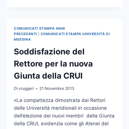
VIOLENZA
DI
GENERE
LA
PROVA
COMUNICATI STAMPA ANNI
FINALE
PRECEDENTI
|
COMUNICATI STAMPA UNIVERSITÀ DI
DEI
MESSINA
CORSISTI
Soddisfazione del
DI
“DONNE,
Rettore per la nuova
POLITICA
E
Giunta della CRUI
ISTITUZIONI”
Di
vruggeri
21 Novembre 2013
«La compattezza dimostrata dai Rettori
delle Università meridionali in occasione
dell’elezione dei nuovi membri della Giunta
della CRUI, evidenzia come gli Atenei del