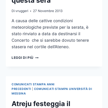
questa sera
Di
vruggeri
27 Novembre 2013
A causa delle cattive condizioni
meteorologiche previste per la serata, è
stato rinviato a data da destinarsi il
Concerto che si sarebbe dovuto tenere
stasera nel cortile dell’Ateneo.
RINVIATO
LEGGI DI PIÙ
IL
CONCERTO
D’ATENEO
PREVISTO
PER
COMUNICATI STAMPA ANNI
QUESTA
PRECEDENTI
|
COMUNICATI STAMPA UNIVERSITÀ DI
SERA
MESSINA
Atreju festeggia il