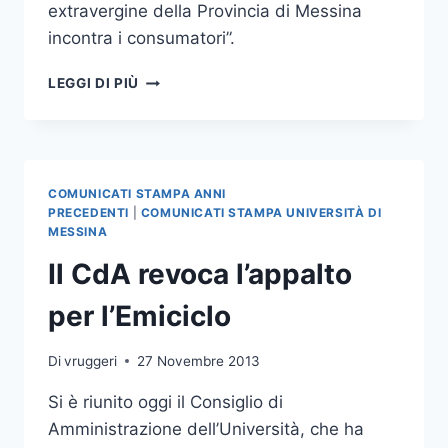
extravergine della Provincia di Messina
incontra i consumatori”.
MANIFESTAZIONE
LEGGI DI PIÙ
SULL’OLIO
EXTRAVERGINE
E
SULLA
VALORIZZAZIONE
COMUNICATI STAMPA ANNI
DELLE
PRECEDENTI
|
COMUNICATI STAMPA UNIVERSITÀ DI
PRODUZIONI
MESSINA
OLIVICOLE
Il CdA revoca l’appalto
NELLA
PROVINCIA
per l’Emiciclo
DI
MESSINA
Di
vruggeri
27 Novembre 2013
Si è riunito oggi il Consiglio di
Amministrazione dell’Università, che ha