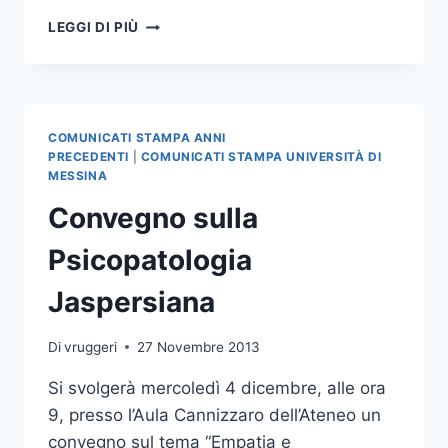
NELLA
LEGGI DI PIÙ
RIUNIONE
ODIERNA
DEL
SENATO
ACCADEMICO
COMUNICATI STAMPA ANNI
NOMINATI
PRECEDENTI
|
COMUNICATI STAMPA UNIVERSITÀ DI
I
MESSINA
COMPONENTI
Convegno sulla
DEL
NUOVO
Psicopatologia
CONSIGLIO
DI
Jaspersiana
AMMINISTRAZIONE
E
DEL
Di
vruggeri
27 Novembre 2013
NUCLEO
DI
Si svolgerà mercoledì 4 dicembre, alle ora
VALUTAZIONE
9, presso l’Aula Cannizzaro dell’Ateneo un
DELL’ATENEO
convegno sul tema “Empatia e