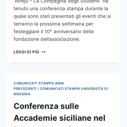
“Atreju – La Compagnia degli Studenti” ha
tenuto una conferenza stampa durante la
quale sono stati presentati gli eventi che si
terranno la prossima settimana per
festeggiare il 10° anniversario della
fondazione dell’associazione.
L’ASSOCIAZIONE
LEGGI DI PIÙ
STUDENTESCA
ATREJU
FESTEGGIA
IL
10°
COMUNICATI STAMPA ANNI
ANNIVERSARIO
PRECEDENTI
|
COMUNICATI STAMPA UNIVERSITÀ DI
DELLA
MESSINA
SUA
Conferenza sulle
FONDAZIONE
Accademie siciliane nel