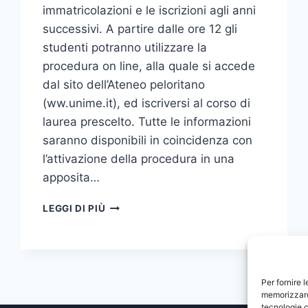
immatricolazioni e le iscrizioni agli anni
successivi. A partire dalle ore 12 gli
studenti potranno utilizzare la
procedura on line, alla quale si accede
dal sito dell’Ateneo peloritano
(ww.unime.it), ed iscriversi al corso di
laurea prescelto. Tutte le informazioni
saranno disponibili in coincidenza con
l’attivazione della procedura in una
apposita…
DA
LEGGI DI PIÙ
LUNEDÌ
4
AGOSTO
LE
IMMATRICOLAZIONI
Per fornire 
E
memorizzare 
LE
tecnologie c