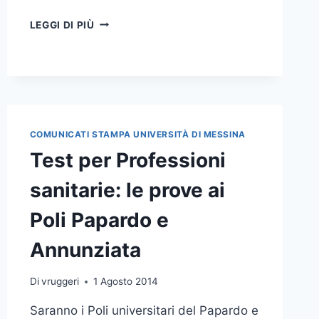
IL
LEGGI DI PIÙ
PROF.
GIANCARLO
NERI
NOMINATO
SOCIO
DELL’ACCADEMIA
NAZIONALE
COMUNICATI STAMPA UNIVERSITÀ DI MESSINA
DEI
Test per Professioni
LINCEI
sanitarie: le prove ai
Poli Papardo e
Annunziata
Di
vruggeri
1 Agosto 2014
Saranno i Poli universitari del Papardo e