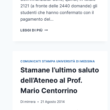
2121 (a fronte delle 2440 domande) gli
studenti che hanno confermato con il
pagamento del…
TEST
LEGGI DI PIÙ
DI
ACCESSO
ALLE
PROFESSIONI
SANITARIE:
PUBBLICATI
COMUNICATI STAMPA UNIVERSITÀ DI MESSINA
GLI
Stamane l’ultimo saluto
ELENCHI
E
dell’Ateneo al Prof.
LE
MODALITÀ
Mario Centorrino
PER
I
2121
Di
mirrera
21 Agosto 2014
CANDIDATI