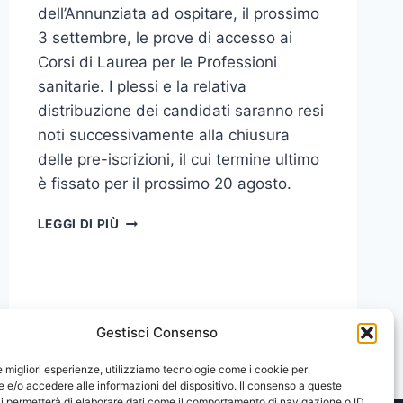
dell’Annunziata ad ospitare, il prossimo
3 settembre, le prove di accesso ai
Corsi di Laurea per le Professioni
sanitarie. I plessi e la relativa
distribuzione dei candidati saranno resi
noti successivamente alla chiusura
delle pre-iscrizioni, il cui termine ultimo
è fissato per il prossimo 20 agosto.
TEST
LEGGI DI PIÙ
PER
PROFESSIONI
SANITARIE:
LE
PROVE
Gestisci Consenso
AI
POLI
le migliori esperienze, utilizziamo tecnologie come i cookie per
PAPARDO
e/o accedere alle informazioni del dispositivo. Il consenso a queste
E
i permetterà di elaborare dati come il comportamento di navigazione o ID