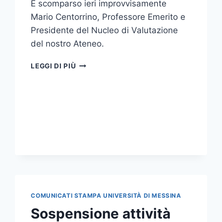
È scomparso ieri improvvisamente
Mario Centorrino, Professore Emerito e
Presidente del Nucleo di Valutazione
del nostro Ateneo.
IL
LEGGI DI PIÙ
CORDOGLIO
DELL’ATENEO
PER
LA
SCOMPARSA
DEL
PROF.
MARIO
CENTORRINO
COMUNICATI STAMPA UNIVERSITÀ DI MESSINA
Sospensione attività