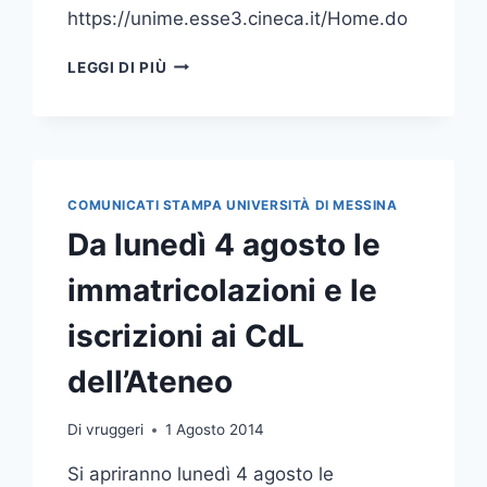
https://unime.esse3.cineca.it/Home.do
SOSPENSIONE
LEGGI DI PIÙ
ATTIVITÀ
DIDATTICA
E
AMMINISTRATIVA
DAL
9
COMUNICATI STAMPA UNIVERSITÀ DI MESSINA
AL
Da lunedì 4 agosto le
19
AGOSTO
immatricolazioni e le
iscrizioni ai CdL
dell’Ateneo
Di
vruggeri
1 Agosto 2014
Si apriranno lunedì 4 agosto le