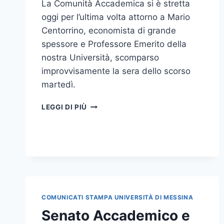
La Comunità Accademica si è stretta
oggi per l’ultima volta attorno a Mario
Centorrino, economista di grande
spessore e Professore Emerito della
nostra Università, scomparso
improvvisamente la sera dello scorso
martedì.
STAMANE
LEGGI DI PIÙ
L’ULTIMO
SALUTO
DELL’ATENEO
AL
PROF.
MARIO
CENTORRINO
COMUNICATI STAMPA UNIVERSITÀ DI MESSINA
Senato Accademico e