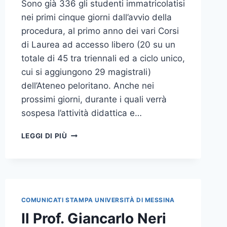
Sono già 336 gli studenti immatricolatisi
nei primi cinque giorni dall’avvio della
procedura, al primo anno dei vari Corsi
di Laurea ad accesso libero (20 su un
totale di 45 tra triennali ed a ciclo unico,
cui si aggiungono 29 magistrali)
dell’Ateneo peloritano. Anche nei
prossimi giorni, durante i quali verrà
sospesa l’attività didattica e…
GIÀ
LEGGI DI PIÙ
OLTRE
300
I
NUOVI
STUDENTI
NEI
COMUNICATI STAMPA UNIVERSITÀ DI MESSINA
PRIMI
Il Prof. Giancarlo Neri
5