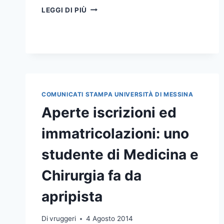
SENATO
LEGGI DI PIÙ
ACCADEMICO
E
CDA
VARANO
L’ANAGRAFE
DELLA
DIDATTICA
COMUNICATI STAMPA UNIVERSITÀ DI MESSINA
Aperte iscrizioni ed
immatricolazioni: uno
studente di Medicina e
Chirurgia fa da
apripista
Di
vruggeri
4 Agosto 2014