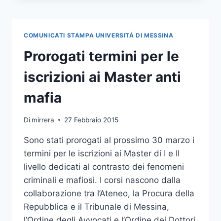
SERIE
B:
RITORNA
COMUNICATI STAMPA UNIVERSITÀ DI MESSINA
ALLA
VITTORIA
Prorogati termini per le
iscrizioni ai Master anti
mafia
Di
mirrera
27 Febbraio 2015
Sono stati prorogati al prossimo 30 marzo i
termini per le iscrizioni ai Master di I e II
livello dedicati al contrasto dei fenomeni
criminali e mafiosi. I corsi nascono dalla
collaborazione tra l’Ateneo, la Procura della
Repubblica e il Tribunale di Messina,
l’Ordine degli Avvocati e l’Ordine dei Dottori