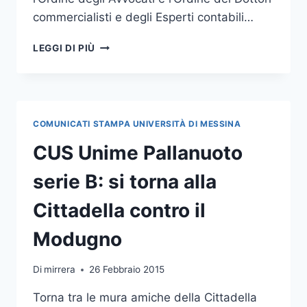
commercialisti e degli Esperti contabili…
PROROGATI
LEGGI DI PIÙ
TERMINI
PER
LE
ISCRIZIONI
AI
COMUNICATI STAMPA UNIVERSITÀ DI MESSINA
MASTER
ANTI
CUS Unime Pallanuoto
MAFIA
serie B: si torna alla
Cittadella contro il
Modugno
Di
mirrera
26 Febbraio 2015
Torna tra le mura amiche della Cittadella