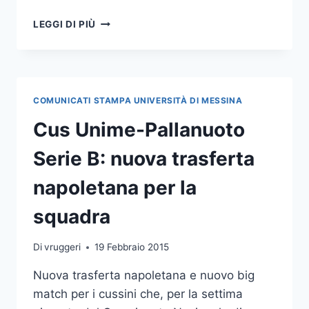
CUS
LEGGI DI PIÙ
UNIME-
PALLANUOTO
SERIE
B:
SECONDA
COMUNICATI STAMPA UNIVERSITÀ DI MESSINA
SCONFITTA
A
Cus Unime-Pallanuoto
NAPOLI
PER
Serie B: nuova trasferta
I
CUSSINI
napoletana per la
squadra
Di
vruggeri
19 Febbraio 2015
Nuova trasferta napoletana e nuovo big
match per i cussini che, per la settima