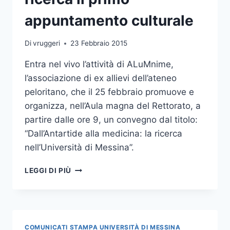
LO
SPORT”
appuntamento culturale
Di
vruggeri
23 Febbraio 2015
Entra nel vivo l’attività di ALuMnime,
l’associazione di ex allievi dell’ateneo
peloritano, che il 25 febbraio promuove e
organizza, nell’Aula magna del Rettorato, a
partire dalle ore 9, un convegno dal titolo:
“Dall’Antartide alla medicina: la ricerca
nell’Università di Messina”.
ALUMNIME:
LEGGI DI PIÙ
DEDICATO
ALLA
RICERCA
IL
PRIMO
COMUNICATI STAMPA UNIVERSITÀ DI MESSINA