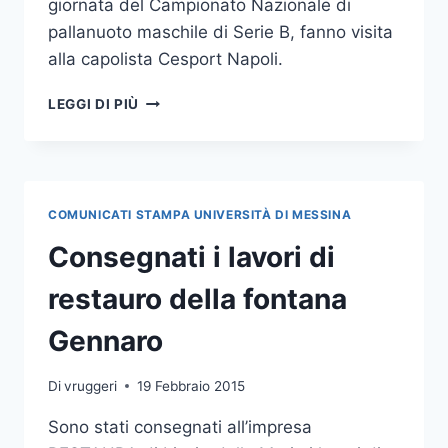
giornata del Campionato Nazionale di
pallanuoto maschile di Serie B, fanno visita
alla capolista Cesport Napoli.
CUS
LEGGI DI PIÙ
UNIME-
PALLANUOTO
SERIE
B:
NUOVA
COMUNICATI STAMPA UNIVERSITÀ DI MESSINA
TRASFERTA
NAPOLETANA
Consegnati i lavori di
PER
LA
restauro della fontana
SQUADRA
Gennaro
Di
vruggeri
19 Febbraio 2015
Sono stati consegnati all’impresa