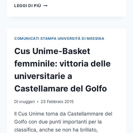
CONVEGNO
LEGGI DI PIÙ
ALUMNIME
SULL’ANTARTIDE.
NICOLAIS
(CNR):
“NECESSARIO
COMUNICATI STAMPA UNIVERSITÀ DI MESSINA
UN
RINASCIMENTO
Cus Unime-Basket
INDUSTRIALE”
femminile: vittoria delle
universitarie a
Castellamare del Golfo
Di
vruggeri
23 Febbraio 2015
Il Cus Unime torna da Castellammare del
Golfo con due punti importanti per la
classifica, anche se non ha brillato,