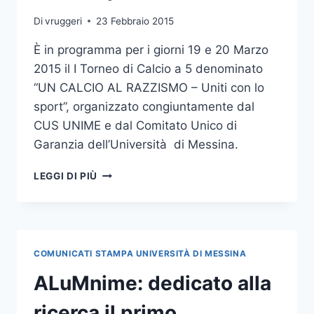
Di
vruggeri
23 Febbraio 2015
È in programma per i giorni 19 e 20 Marzo
2015 il I Torneo di Calcio a 5 denominato
“UN CALCIO AL RAZZISMO – Uniti con lo
sport”, organizzato congiuntamente dal
CUS UNIME e dal Comitato Unico di
Garanzia dell’Università di Messina.
CUS
LEGGI DI PIÙ
UNIME-
C.U.G.:
“UN
CALCIO
AL
COMUNICATI STAMPA UNIVERSITÀ DI MESSINA
RAZZISMO
–
ALuMnime: dedicato alla
UNITI
CON
ricerca il primo