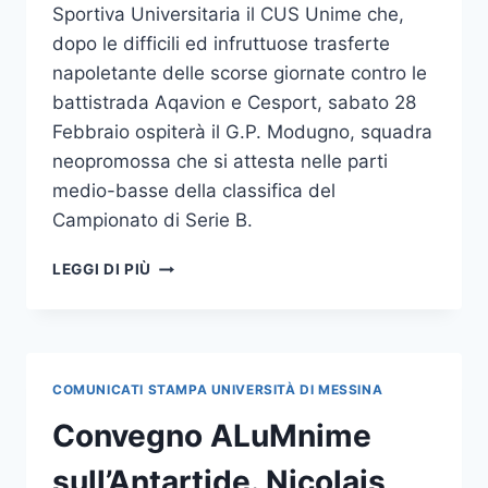
Sportiva Universitaria il CUS Unime che,
dopo le difficili ed infruttuose trasferte
napoletante delle scorse giornate contro le
battistrada Aqavion e Cesport, sabato 28
Febbraio ospiterà il G.P. Modugno, squadra
neopromossa che si attesta nelle parti
medio-basse della classifica del
Campionato di Serie B.
CUS
LEGGI DI PIÙ
UNIME
PALLANUOTO
SERIE
B:
SI
COMUNICATI STAMPA UNIVERSITÀ DI MESSINA
TORNA
ALLA
Convegno ALuMnime
CITTADELLA
CONTRO
sull’Antartide. Nicolais