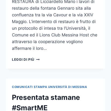
RESTAURA di Licciardello Mario i lavori di
restauro della fontana Gennaro sita alla
confluenza tra la via Cavour e la via XXIV
Maggio. L’intervento di restauro è frutto di
un protocollo di intesa tra l’Università, il
Comune ed il Lions Club Messina Host che
attraverso la cooperazione vogliono
affermare il loro…
CONSEGNATI
LEGGI DI PIÙ
I
LAVORI
DI
RESTAURO
DELLA
COMUNICATI STAMPA UNIVERSITÀ DI MESSINA
FONTANA
GENNARO
Presentata stamane
#SmartME