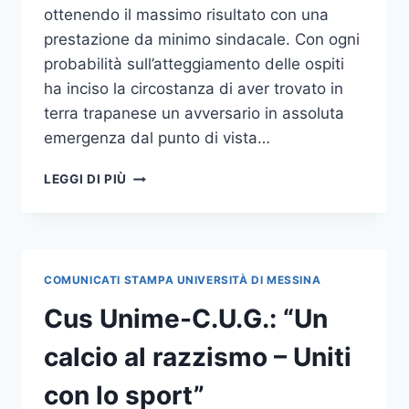
ottenendo il massimo risultato con una
prestazione da minimo sindacale. Con ogni
probabilità sull’atteggiamento delle ospiti
ha inciso la circostanza di aver trovato in
terra trapanese un avversario in assoluta
emergenza dal punto di vista…
CUS
LEGGI DI PIÙ
UNIME-
BASKET
FEMMINILE:
VITTORIA
DELLE
COMUNICATI STAMPA UNIVERSITÀ DI MESSINA
UNIVERSITARIE
A
Cus Unime-C.U.G.: “Un
CASTELLAMARE
DEL
calcio al razzismo – Uniti
GOLFO
con lo sport”