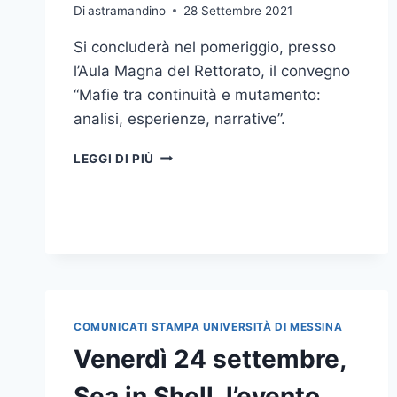
Di
astramandino
28 Settembre 2021
Si concluderà nel pomeriggio, presso
l’Aula Magna del Rettorato, il convegno
“Mafie tra continuità e mutamento:
analisi, esperienze, narrative”.
SI
LEGGI DI PIÙ
AVVIA
ALLA
CONCLUSIONE
IL
CONVEGNO
“MAFIE
TRA
CONTINUITÀ
E
COMUNICATI STAMPA UNIVERSITÀ DI MESSINA
MUTAMENTO:
Venerdì 24 settembre,
ANALISI,
ESPERIENZE,
Sea in Shell, l’evento
NARRATIVE”