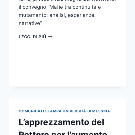
il convegno “Mafie tra continuità e
mutamento: analisi, esperienze,
narrative”.
CONVEGNO “MAFIE
LEGGI DI PIÙ
TRA
CONTINUITÀ
E
MUTAMENTO:
ANALISI,
ESPERIENZE,
NARRATIVE”
COMUNICATI STAMPA UNIVERSITÀ DI MESSINA
L’apprezzamento del
Rettore per l’aumento