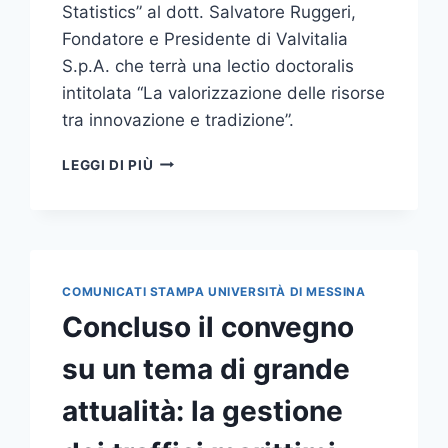
Statistics” al dott. Salvatore Ruggeri,
Fondatore e Presidente di Valvitalia
S.p.A. che terrà una lectio doctoralis
intitolata “La valorizzazione delle risorse
tra innovazione e tradizione”.
CONFERIMENTO
LEGGI DI PIÙ
DOTTORATO
HONORIS
CAUSA
IN
“ECONOMICS,
MANAGEMENT
COMUNICATI STAMPA UNIVERSITÀ DI MESSINA
AND
Concluso il convegno
STATISTICS”
AL
su un tema di grande
DOTT.
RUGGERI
attualità: la gestione