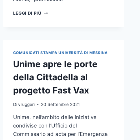
UNIME
LEGGI DI PIÙ
FOR
AFGHANISTAN:
ABDUL
SAMMY
ACCOLTO
DAL
COMUNICATI STAMPA UNIVERSITÀ DI MESSINA
RETTORE,
Unime apre le porte
È
IL
della Cittadella al
PRIMO
STUDENTE
progetto Fast Vax
IMMATRICOLATO
NELL’AMBITO
DEL
Di
vruggeri
20 Settembre 2021
PROGETTO
Unime, nell’ambito delle iniziative
condivise con l’Ufficio del
Commissario ad acta per l’Emergenza