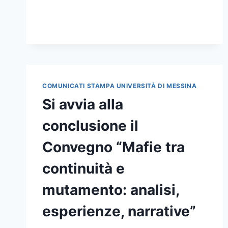
LE
PROCEDURE
PER
IL
RECLUTAMENTO
DI
RTD
A
COMUNICATI STAMPA UNIVERSITÀ DI MESSINA
E
Si avvia alla
RTD
B
conclusione il
Convegno “Mafie tra
continuità e
mutamento: analisi,
esperienze, narrative”