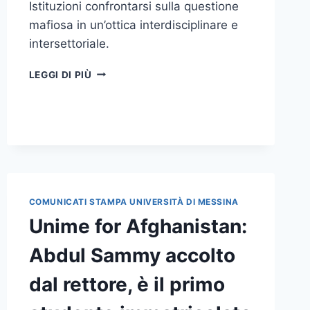
Istituzioni confrontarsi sulla questione
mafiosa in un’ottica interdisciplinare e
intersettoriale.
CONCLUSO
LEGGI DI PIÙ
IL
CONVEGNO
“MAFIE
TRA
CONTINUITÀ
E
MUTAMENTO:
ANALISI,
COMUNICATI STAMPA UNIVERSITÀ DI MESSINA
ESPERIENZE,
NARRATIVE”
Unime for Afghanistan:
Abdul Sammy accolto
dal rettore, è il primo