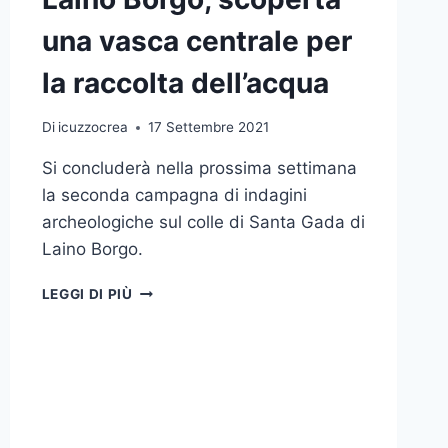
una vasca centrale per
la raccolta dell’acqua
Di
icuzzocrea
17 Settembre 2021
Si concluderà nella prossima settimana
la seconda campagna di indagini
archeologiche sul colle di Santa Gada di
Laino Borgo.
PROSEGUONO
LEGGI DI PIÙ
GLI
SCAVI
A
LAINO
BORGO,
SCOPERTA
UNA