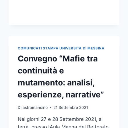
SU
UN
TEMA
DI
GRANDE
ATTUALITÀ:
LA
GESTIONE
COMUNICATI STAMPA UNIVERSITÀ DI MESSINA
DEI
Convegno “Mafie tra
TRAFFICI
MARITTIMI
continuità e
mutamento: analisi,
esperienze, narrative”
Di
astramandino
21 Settembre 2021
Nei giorni 27 e 28 Settembre 2021, si
terrà, presso l’Aula Magna del Rettorato,