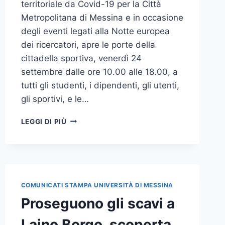
territoriale da Covid-19 per la Città
Metropolitana di Messina e in occasione
degli eventi legati alla Notte europea
dei ricercatori, apre le porte della
cittadella sportiva, venerdì 24
settembre dalle ore 10.00 alle 18.00, a
tutti gli studenti, i dipendenti, gli utenti,
gli sportivi, e le…
UNIME
LEGGI DI PIÙ
APRE
LE
PORTE
DELLA
CITTADELLA
AL
COMUNICATI STAMPA UNIVERSITÀ DI MESSINA
PROGETTO
Proseguono gli scavi a
FAST
VAX
Laino Borgo, scoperta