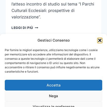
l’atteso incontro di studio sul tema “I Parchi
Culturali Ecclesiali: prospettive di
valorizzazione”.
CONCLUSI
LEGGI DI PIÙ
I
LAVORI
Gestisci Consenso
PER
IL
Navigazione
Per fornire le migliori esperienze, utilizziamo tecnologie come i cookie
Pagina
1
2
CONVEGNO
per memorizzare e/o accedere alle informazioni del dispositivo. Il
SUI
consenso a queste tecnologie ci permetterà di elaborare dati come il
pagina
successiva
PARCHI
comportamento di navigazione o ID unici su questo sito. Non
CULTURALI
acconsentire o ritirare il consenso può influire negativamente su alcune
ECCLESIALI
caratteristiche e funzioni.
Accetta
Nega
Visualizza le preferenze