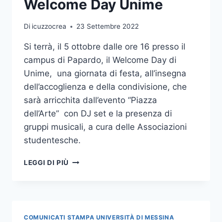
Welcome Day Unime
NUTRIZIONE
PEDIATRICA
Di
icuzzocrea
23 Settembre 2022
Si terrà, il 5 ottobre dalle ore 16 presso il
campus di Papardo, il Welcome Day di
Unime, una giornata di festa, all’insegna
dell’accoglienza e della condivisione, che
sarà arricchita dall’evento “Piazza
dell’Arte” con DJ set e la presenza di
gruppi musicali, a cura delle Associazioni
studentesche.
MERCOLEDÌ
LEGGI DI PIÙ
5
OTTOBRE
AL
CAMPUS
PAPARDO
COMUNICATI STAMPA UNIVERSITÀ DI MESSINA