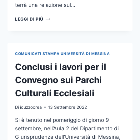
terrà una relazione sul…
MERCOLEDÌ
LEGGI DI PIÙ
21
WORKSHOP
SUL
TEMA DEL
SUSTAINABILITY
COMUNICATI STAMPA UNIVERSITÀ DI MESSINA
REPORTING,
OSPITE
Conclusi i lavori per il
IL
DOTT.
Convegno sui Parchi
VAN
DER
Culturali Ecclesiali
ENDEN
Di
icuzzocrea
13 Settembre 2022
Si è tenuto nel pomeriggio di giorno 9
settembre, nell’Aula 2 del Dipartimento di
Giurisprudenza dell’Università di Messina,