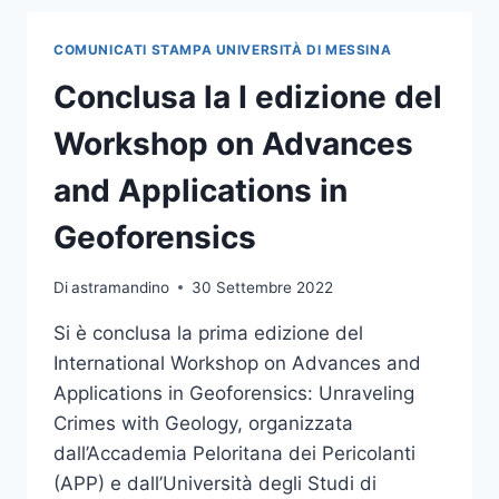
CORTILE
DEL
COMUNICATI STAMPA UNIVERSITÀ DI MESSINA
RETTORATO
IL
Conclusa la I edizione del
WELCOME
DAY
Workshop on Advances
UNIME
and Applications in
Geoforensics
Di
astramandino
30 Settembre 2022
Si è conclusa la prima edizione del
International Workshop on Advances and
Applications in Geoforensics: Unraveling
Crimes with Geology, organizzata
dall’Accademia Peloritana dei Pericolanti
(APP) e dall’Università degli Studi di