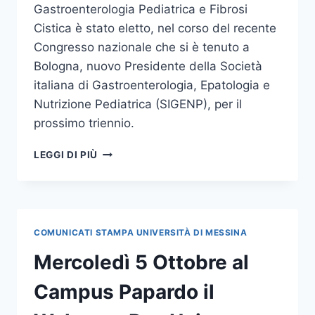
Gastroenterologia Pediatrica e Fibrosi
Cistica è stato eletto, nel corso del recente
Congresso nazionale che si è tenuto a
Bologna, nuovo Presidente della Società
italiana di Gastroenterologia, Epatologia e
Nutrizione Pediatrica (SIGENP), per il
prossimo triennio.
IL
LEGGI DI PIÙ
PROF.
ROMANO
NUOVO
PRESIDENTE
DELLA
COMUNICATI STAMPA UNIVERSITÀ DI MESSINA
SOCIETÀ
ITALIANA
Mercoledì 5 Ottobre al
DI
GASTROENTEROLOGIA,
Campus Papardo il
EPATOLOGIA
E