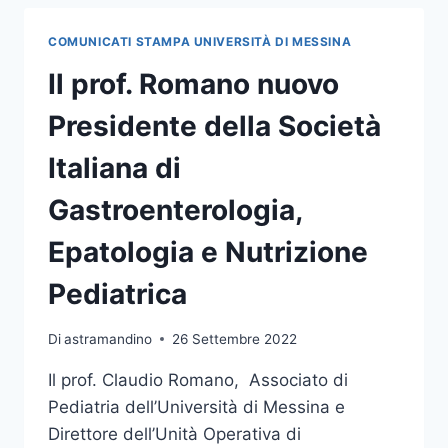
INTERNAZIONALE
SUL
COMUNICATI STAMPA UNIVERSITÀ DI MESSINA
FUTURO
DELLA
Il prof. Romano nuovo
COMUNICAZIONE
DI
Presidente della Società
BILANCIO
E
Italiana di
REPORTING
DI
Gastroenterologia,
SOSTENIBILITÀ
DELLE
Epatologia e Nutrizione
IMPRESE
Pediatrica
Di
astramandino
26 Settembre 2022
Il prof. Claudio Romano, Associato di
Pediatria dell’Università di Messina e
Direttore dell’Unità Operativa di