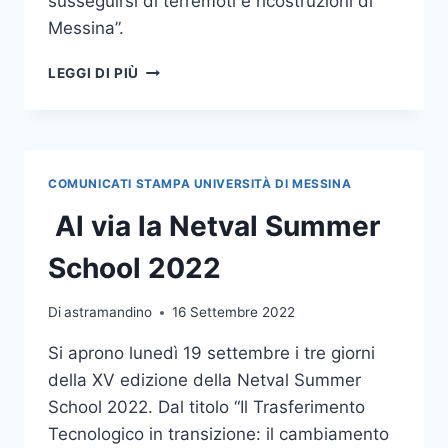
susseguirsi di terremoti e ricostruzioni di
Messina”.
PORTE
LEGGI DI PIÙ
APERTE
AL
CERISI,
INAUGURAZIONE
MOSTRA:
COMUNICATI STAMPA UNIVERSITÀ DI MESSINA
“UN
AFFACCIO
Al via la Netval Summer
SUL
SUSSEGUIRSI
School 2022
DI
TERREMOTI
Di
astramandino
16 Settembre 2022
E
RICOSTRUZIONI
Si aprono lunedì 19 settembre i tre giorni
DI
della XV edizione della Netval Summer
MESSINA”
School 2022. Dal titolo “Il Trasferimento
Tecnologico in transizione: il cambiamento