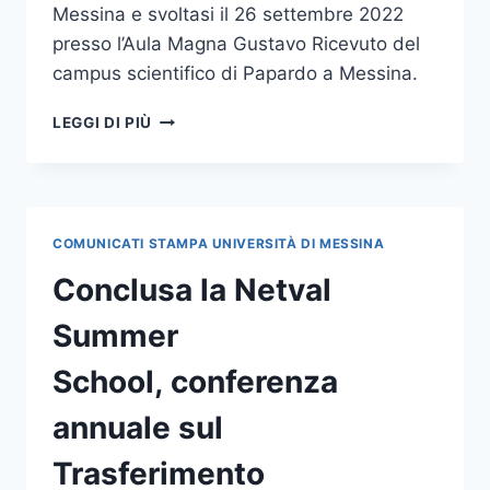
Messina e svoltasi il 26 settembre 2022
presso l’Aula Magna Gustavo Ricevuto del
campus scientifico di Papardo a Messina.
CONCLUSA
LEGGI DI PIÙ
LA
I
EDIZIONE
DEL
WORKSHOP
COMUNICATI STAMPA UNIVERSITÀ DI MESSINA
ON ADVANCES
AND
Conclusa la Netval
APPLICATIONS
IN
Summer
GEOFORENSICS
School, conferenza
annuale sul
Trasferimento