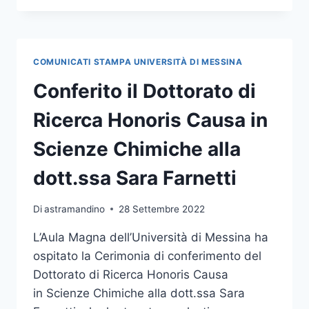
NETVAL
SUMMER
SCHOOL, CONFERENZA
ANNUALE
COMUNICATI STAMPA UNIVERSITÀ DI MESSINA
SUL
TRASFERIMENTO
Conferito il Dottorato di
TECNOLOGICO
Ricerca Honoris Causa in
Scienze Chimiche alla
dott.ssa Sara Farnetti
Di
astramandino
28 Settembre 2022
L’Aula Magna dell’Università di Messina ha
ospitato la Cerimonia di conferimento del
Dottorato di Ricerca Honoris Causa
in Scienze Chimiche alla dott.ssa Sara