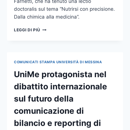
Farnetti, che ha tenuto una lectio
doctoralis sul tema “Nutrirsi con precisione.
Dalla chimica alla medicina”.
CONFERITO
LEGGI DI PIÙ
IL
DOTTORATO
DI
RICERCA
HONORIS
COMUNICATI STAMPA UNIVERSITÀ DI MESSINA
CAUSA
IN
UniMe protagonista nel
SCIENZE
CHIMICHE
dibattito internazionale
ALLA
DOTT.SSA
sul futuro della
SARA
FARNETTI
comunicazione di
bilancio e reporting di