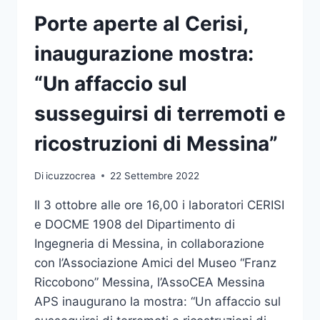
IL
WELCOME
Porte aperte al Cerisi,
DAY
UNIME
inaugurazione mostra:
“Un affaccio sul
susseguirsi di terremoti e
ricostruzioni di Messina”
Di
icuzzocrea
22 Settembre 2022
Il 3 ottobre alle ore 16,00 i laboratori CERISI
e DOCME 1908 del Dipartimento di
Ingegneria di Messina, in collaborazione
con l’Associazione Amici del Museo “Franz
Riccobono” Messina, l’AssoCEA Messina
APS inaugurano la mostra: “Un affaccio sul