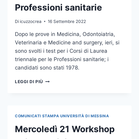
Professioni sanitarie
Di
icuzzocrea
16 Settembre 2022
Dopo le prove in Medicina, Odontoiatria,
Veterinaria e Medicine and surgery, ieri, si
sono svolti i test per i Corsi di Laurea
triennale per le Professioni sanitarie; i
candidati sono stati 1978.
TERMINATE
LEGGI DI PIÙ
LE
PROVE
DI
AMMISSIONE
AI
COMUNICATI STAMPA UNIVERSITÀ DI MESSINA
CORSI
DI
Mercoledì 21 Workshop
LAUREA
TRIENNALE