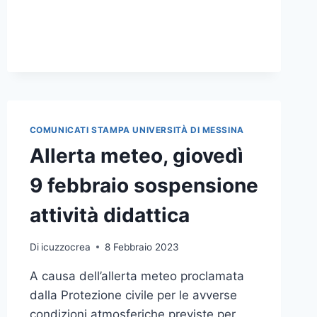
INCARICO
DI
PRESIDENTE
DI
SEGGIO
COMUNICATI STAMPA UNIVERSITÀ DI MESSINA
Allerta meteo, giovedì
9 febbraio sospensione
attività didattica
Di
icuzzocrea
8 Febbraio 2023
A causa dell’allerta meteo proclamata
dalla Protezione civile per le avverse
condizioni atmosferiche previste per