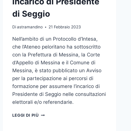
incarico di Presidente
UNA
RACCOLTA
di Seggio
PER
LA
REALIZZAZIONE
Di
astramandino
21 Febbraio 2023
DI
Nell’ambito di un Protocollo d’Intesa,
UN
CENTRO
che l’Ateneo peloritano ha sottoscritto
DI
con la Prefettura di Messina, la Corte
TRAPIANTO
d’Appello di Messina e il Comune di
AUTOLOGO
Messina, è stato pubblicato un Avviso
per la partecipazione ai percorsi di
formazione per assumere l’incarico di
Presidente di Seggio nelle consultazioni
elettorali e/o referendarie.
PERCORSI
LEGGI DI PIÙ
FORMATIVI
PER ASSUNZIONE