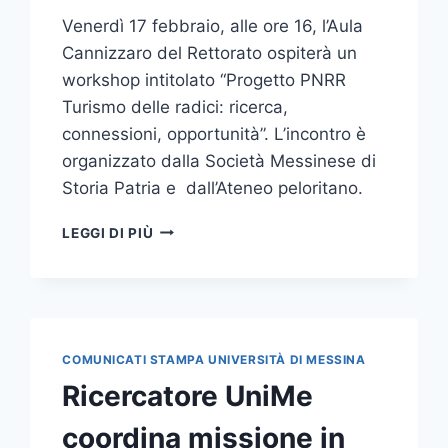
Venerdì 17 febbraio, alle ore 16, l’Aula
Cannizzaro del Rettorato ospiterà un
workshop intitolato “Progetto PNRR
Turismo delle radici: ricerca,
connessioni, opportunità”. L’incontro è
organizzato dalla Società Messinese di
Storia Patria e dall’Ateneo peloritano.
WORKSHOP
LEGGI DI PIÙ
“PROGETTO
PNRR
TURISMO
DELLE
RADICI:
RICERCA,
COMUNICATI STAMPA UNIVERSITÀ DI MESSINA
CONNESSIONI,
Ricercatore UniMe
OPPORTUNITÀ”
coordina missione in