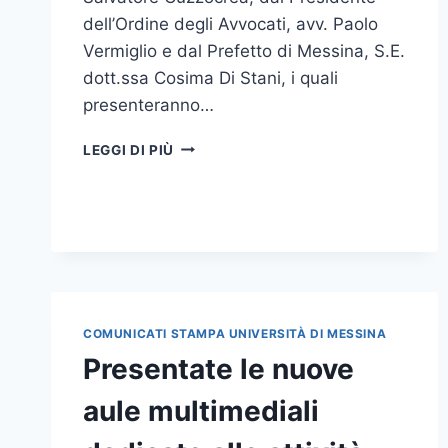
dell’Ordine degli Avvocati, avv. Paolo
Vermiglio e dal Prefetto di Messina, S.E.
dott.ssa Cosima Di Stani, i quali
presenteranno…
AL
LEGGI DI PIÙ
VIA
IL
CORSO
DI FORMAZIONE
PER
L’ASSUNZIONE
DELL’INCARICO
DI
COMUNICATI STAMPA UNIVERSITÀ DI MESSINA
PRESIDENTE
DI
Presentate le nuove
SEGGIO
aule multimediali