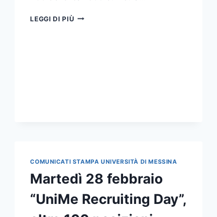
OLTRE
LEGGI DI PIÙ
1300
STUDENTI
E
36
AZIENDE
AD
“UNIME
RECRUITING
DAY”
COMUNICATI STAMPA UNIVERSITÀ DI MESSINA
Martedì 28 febbraio
“UniMe Recruiting Day”,