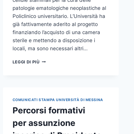
patologie ematologiche neoplastiche al
Policlinico universitario. L’Università ha
già fattivamente aderito al progetto
finanziando l’acquisto di una camera
sterile e mettendo a disposizione i
locali, ma sono necessari altri…
PROGETTO
LEGGI DI PIÙ
“GRAZIA”
DI
A.B.A.L.,
DOPO
I
FONDI
COMUNICATI STAMPA UNIVERSITÀ DI MESSINA
STANZIATI
Percorsi formativi
DA
UNIME,
per assunzione
AL
VIA