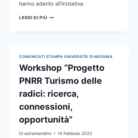
hanno aderito all’iniziativa.
MARTEDÌ
LEGGI DI PIÙ
28
FEBBRAIO
“UNIME
RECRUITING
DAY”,
OLTRE
COMUNICATI STAMPA UNIVERSITÀ DI MESSINA
100
Workshop “Progetto
POSIZIONI
APERTE
PNRR Turismo delle
PER
L’IMPIEGO
radici: ricerca,
DI
STUDENTI
connessioni,
E
LAUREATI
opportunità”
DELL’ATENEO
Di
astramandino
14 Febbraio 2023