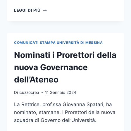
BIOMORF
LEGGI DI PIÙ
CONTEST
2023,
TRE
I
VIDEO
COMUNICATI STAMPA UNIVERSITÀ DI MESSINA
PREMIATI
REALIZZATI
Nominati i Prorettori della
DAGLI
STUDENTI
nuova Governance
dell’Ateneo
Di
icuzzocrea
11 Gennaio 2024
La Rettrice, prof.ssa Giovanna Spatari, ha
nominato, stamane, i Prorettori della nuova
squadra di Governo dell’Università.