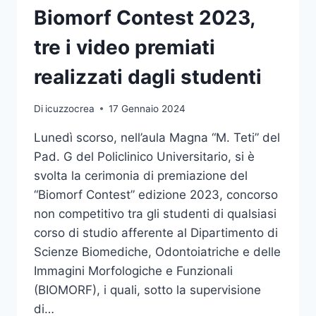
ANCHE
Biomorf Contest 2023,
QUEST’ANNO
ALL’XI
tre i video premiati
EDIZIONE
DELLA
realizzati dagli studenti
“MONACO
ENERGY
Di
icuzzocrea
17 Gennaio 2024
BOAT
CHALLENGE”
Lunedì scorso, nell’aula Magna “M. Teti” del
Pad. G del Policlinico Universitario, si è
svolta la cerimonia di premiazione del
“Biomorf Contest” edizione 2023, concorso
non competitivo tra gli studenti di qualsiasi
corso di studio afferente al Dipartimento di
Scienze Biomediche, Odontoiatriche e delle
Immagini Morfologiche e Funzionali
(BIOMORF), i quali, sotto la supervisione
di…