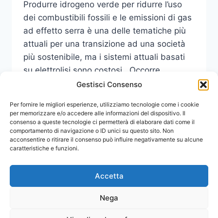
Produrre idrogeno verde per ridurre l’uso
dei combustibili fossili e le emissioni di gas
ad effetto serra è una delle tematiche più
attuali per una transizione ad una società
più sostenibile, ma i sistemi attuali basati
su elettrolisi sono costosi. Occorre,
dunque, sviluppare nuove idee ed approcci.
Gestisci Consenso
FINANZIATO
Per fornire le migliori esperienze, utilizziamo tecnologie come i cookie
LEGGI DI PIÙ
DAL
per memorizzare e/o accedere alle informazioni del dispositivo. Il
consenso a queste tecnologie ci permetterà di elaborare dati come il
MUR
comportamento di navigazione o ID unici su questo sito. Non
IL
acconsentire o ritirare il consenso può influire negativamente su alcune
PROGETTO
caratteristiche e funzioni.
SCOOP
DI
UNIME
Accetta
PER
LO
Nega
SVILUPPO
DI