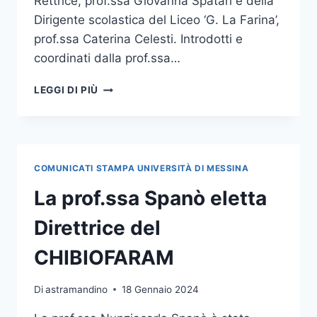
Rettrice, prof.ssa Giovanna Spatari e della
Dirigente scolastica del Liceo ‘G. La Farina’,
prof.ssa Caterina Celesti. Introdotti e
coordinati dalla prof.ssa…
VENERDÌ
LEGGI DI PIÙ
26
GENNAIO
L’INCONTRO
“GUARIRE
LA
COMUNICATI STAMPA UNIVERSITÀ DI MESSINA
MEMORIA:
VIKTOR
La prof.ssa Spanò eletta
E.
FRANKL,
Direttrice del
UNO
PSICOLOGO
CHIBIOFARAM
NEI
LAGER”
Di
astramandino
18 Gennaio 2024