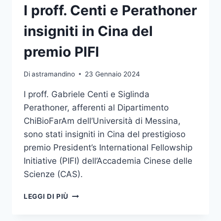
SOCIETY
I proff. Centi e Perathoner
ASSEGNATO
AL
insigniti in Cina del
PROF.
SEBASTIANO
premio PIFI
CAMPAGNA
Di
astramandino
23 Gennaio 2024
I proff. Gabriele Centi e Siglinda
Perathoner, afferenti al Dipartimento
ChiBioFarAm dell’Università di Messina,
sono stati insigniti in Cina del prestigioso
premio President’s International Fellowship
Initiative (PIFI) dell’Accademia Cinese delle
Scienze (CAS).
I
LEGGI DI PIÙ
PROFF.
CENTI