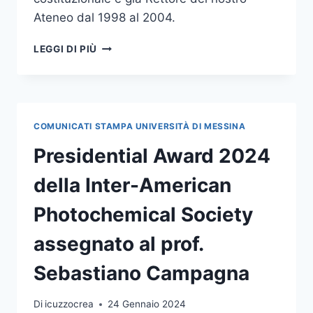
Ateneo dal 1998 al 2004.
LUNEDÌ
LEGGI DI PIÙ
26
FEBBRAIO
LA
CERIMONIA
DI
COMUNICATI STAMPA UNIVERSITÀ DI MESSINA
INAUGURAZIONE
DELL’A.A.
Presidential Award 2024
2023/24
della Inter-American
Photochemical Society
assegnato al prof.
Sebastiano Campagna
Di
icuzzocrea
24 Gennaio 2024