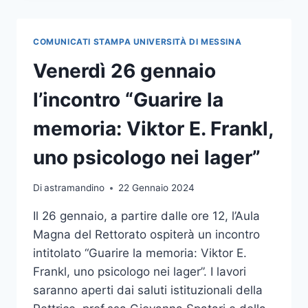
E
PERATHONER
INSIGNITI
COMUNICATI STAMPA UNIVERSITÀ DI MESSINA
IN
CINA
Venerdì 26 gennaio
DEL
PREMIO
l’incontro “Guarire la
PIFI
memoria: Viktor E. Frankl,
uno psicologo nei lager”
Di
astramandino
22 Gennaio 2024
Il 26 gennaio, a partire dalle ore 12, l’Aula
Magna del Rettorato ospiterà un incontro
intitolato “Guarire la memoria: Viktor E.
Frankl, uno psicologo nei lager”. I lavori
saranno aperti dai saluti istituzionali della