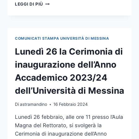
CONVEGNO
LEGGI DI PIÙ
INTERNAZIONALE
“L’ACCESSO
AI
BENI
GIURIDICI
COMUNICATI STAMPA UNIVERSITÀ DI MESSINA
CONTRO
LE
Lunedì 26 la Cerimonia di
DISEGUAGLIANZE:
UNA
inaugurazione dell’Anno
PROSPETTIVA
EUROMEDITERRANEA”
Accademico 2023/24
dell’Università di Messina
Di
astramandino
16 Febbraio 2024
Lunedì 26 febbraio, alle ore 11 presso l’Aula
Magna del Rettorato, si svolgerà la
Cerimonia di inaugurazione dell’Anno