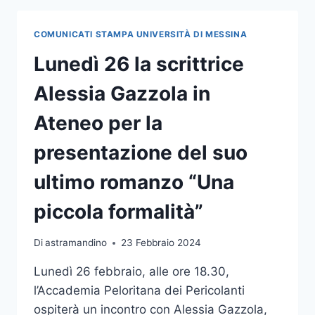
SECONDO
ATENEO
COMUNICATI STAMPA UNIVERSITÀ DI MESSINA
IN
ITALIA
Lunedì 26 la scrittrice
PER
NUMERO
Alessia Gazzola in
DI
PERCORSI
Ateneo per la
ACCREDITATI
DAL
presentazione del suo
MUR
ultimo romanzo “Una
piccola formalità”
Di
astramandino
23 Febbraio 2024
Lunedì 26 febbraio, alle ore 18.30,
l’Accademia Peloritana dei Pericolanti
ospiterà un incontro con Alessia Gazzola,