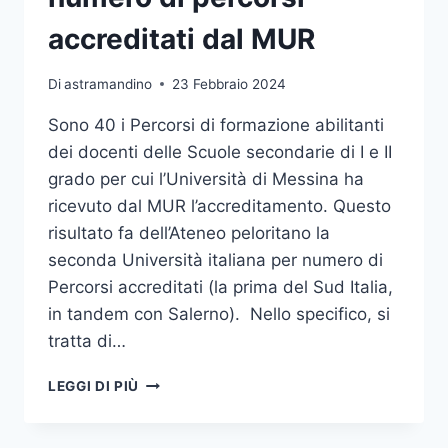
DELLA
REGIONE
accreditati dal MUR
SICILIANA
SCHIFANI
Di
astramandino
23 Febbraio 2024
Sono 40 i Percorsi di formazione abilitanti
dei docenti delle Scuole secondarie di I e II
grado per cui l’Università di Messina ha
ricevuto dal MUR l’accreditamento. Questo
risultato fa dell’Ateneo peloritano la
seconda Università italiana per numero di
Percorsi accreditati (la prima del Sud Italia,
in tandem con Salerno). Nello specifico, si
tratta di…
ABILITAZIONE
LEGGI DI PIÙ
DOCENTI
SCUOLA,
UNIME