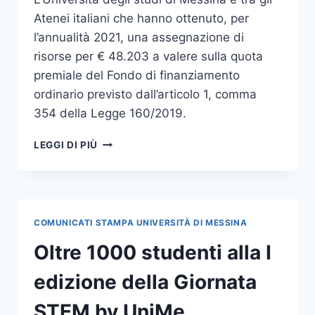
Atenei italiani che hanno ottenuto, per
l’annualità 2021, una assegnazione di
risorse per € 48.203 a valere sulla quota
premiale del Fondo di finanziamento
ordinario previsto dall’articolo 1, comma
354 della Legge 160/2019.
UNIME
LEGGI DI PIÙ
OTTIENE
UNA
QUOTA
PREMIALE
DEL
COMUNICATI STAMPA UNIVERSITÀ DI MESSINA
FFO
2021
Oltre 1000 studenti alla I
PER
AZIONI
edizione della Giornata
IN
TEMA
STEM by UniMe