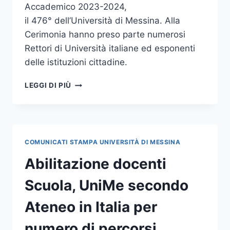
Accademico 2023-2024,
il 476° dell’Università di Messina. Alla
Cerimonia hanno preso parte numerosi
Rettori di Università italiane ed esponenti
delle istituzioni cittadine.
INAUGURATO
LEGGI DI PIÙ
IL
476°
ANNO
ACCADEMICO
DI
COMUNICATI STAMPA UNIVERSITÀ DI MESSINA
UNIME,
OSPITI
Abilitazione docenti
IL
PROF.
Scuola, UniMe secondo
SILVESTRI
ED
Ateneo in Italia per
IL
PRESIDENTE
numero di percorsi