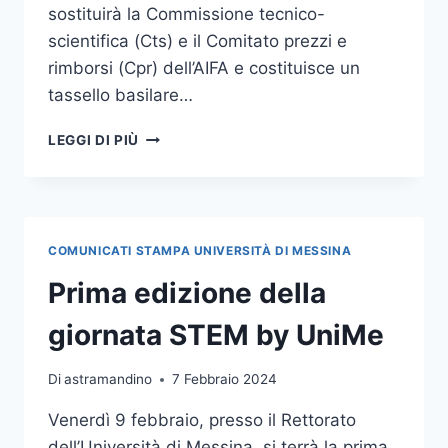
sostituirà la Commissione tecnico-
scientifica (Cts) e il Comitato prezzi e
rimborsi (Cpr) dell’AIFA e costituisce un
tassello basilare…
LA
LEGGI DI PIÙ
PROF.SSA
GITTO
PRESIDENTE
DELLA
NUOVA
COMUNICATI STAMPA UNIVERSITÀ DI MESSINA
AGENZIA
DEL
Prima edizione della
FARMACO,
I
giornata STEM by UniMe
COMPLIMENTI
DELLA
Di
astramandino
7 Febbraio 2024
RETTRICE
Venerdì 9 febbraio, presso il Rettorato
dell’Università di Messina, si terrà la prima