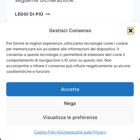
NOTA
LEGGI DI PIÙ
DELLA
RETTRICE
Gestisci Consenso
SU
CHIUSURA
Navigazione
Per fornire le migliori esperienze, utilizziamo tecnologie come i cookie
Pagina
1
2
INDAGINI
per memorizzare e/o accedere alle informazioni del dispositivo. Il
PER
consenso a queste tecnologie ci permetterà di elaborare dati come il
pagina
successiva
APPALTI
comportamento di navigazione o ID unici su questo sito. Non
UNIME
acconsentire o ritirare il consenso può influire negativamente su alcune
caratteristiche e funzioni.
Accetta
Nega
Visualizza le preferenze
© 2026 Comunicati Stampa | Powered by
CIAM
Cookie Policy
Dichiarazione sulla Privacy