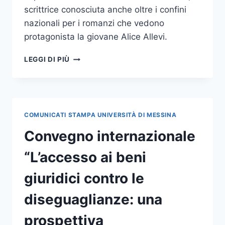
scrittrice conosciuta anche oltre i confini
nazionali per i romanzi che vedono
protagonista la giovane Alice Allevi.
LUNEDÌ
LEGGI DI PIÙ
26
LA
SCRITTRICE
ALESSIA
GAZZOLA
COMUNICATI STAMPA UNIVERSITÀ DI MESSINA
IN
ATENEO
Convegno internazionale
PER
LA
“L’accesso ai beni
PRESENTAZIONE
DEL
giuridici contro le
SUO
ULTIMO
diseguaglianze: una
ROMANZO “UNA
PICCOLA
prospettiva