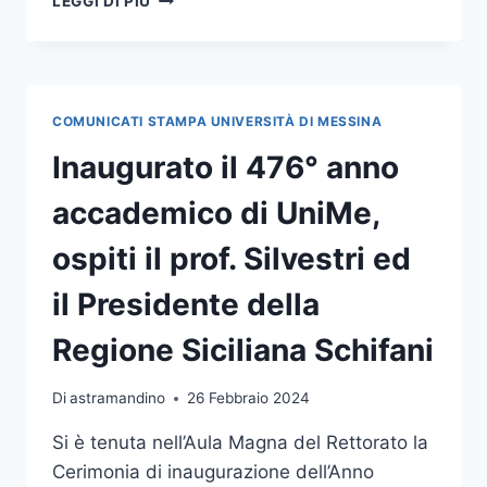
LEGGI DI PIÙ
PICCOLA
FORMALITÀ”,
PRESENTATO
IN
ATENEO
COMUNICATI STAMPA UNIVERSITÀ DI MESSINA
L’ULTIMO
ROMANZO
Inaugurato il 476° anno
DELLA
SCRITTRICE
accademico di UniMe,
ALESSIA
GAZZOLA
ospiti il prof. Silvestri ed
il Presidente della
Regione Siciliana Schifani
Di
astramandino
26 Febbraio 2024
Si è tenuta nell’Aula Magna del Rettorato la
Cerimonia di inaugurazione dell’Anno