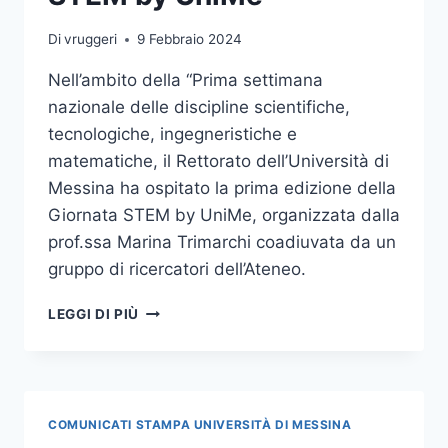
DI
“EQUILIBRIO
Di
vruggeri
9 Febbraio 2024
DI
GENERE”
Nell’ambito della “Prima settimana
nazionale delle discipline scientifiche,
tecnologiche, ingegneristiche e
matematiche, il Rettorato dell’Università di
Messina ha ospitato la prima edizione della
Giornata STEM by UniMe, organizzata dalla
prof.ssa Marina Trimarchi coadiuvata da un
gruppo di ricercatori dell’Ateneo.
OLTRE
LEGGI DI PIÙ
1000
STUDENTI
ALLA
I
EDIZIONE
COMUNICATI STAMPA UNIVERSITÀ DI MESSINA
DELLA