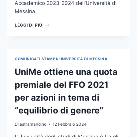
Accademico 2023-2024 dell’Università di
Messina.
LUNEDÌ
LEGGI DI PIÙ
26 LA
CERIMONIA
DI
INAUGURAZIONE
DELL’ANNO
COMUNICATI STAMPA UNIVERSITÀ DI MESSINA
ACCADEMICO
2023/24
UniMe ottiene una quota
DELL’UNIVERSITÀ
DI
premiale del FFO 2021
MESSINA
per azioni in tema di
“equilibrio di genere”
Di
astramandino
12 Febbraio 2024
L’Università degli studi di Messina è tra gli