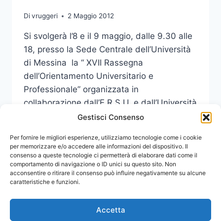
Di
vruggeri
2 Maggio 2012
Si svolgerà l’8 e il 9 maggio, dalle 9.30 alle
18, presso la Sede Centrale dell’Università
di Messina la “ XVII Rassegna
dell’Orientamento Universitario e
Professionale” organizzata in
collaborazione dall’E.R.S.U. e dall’Università
di Messina.
Gestisci Consenso
XVII
Per fornire le migliori esperienze, utilizziamo tecnologie come i cookie
LEGGI DI PIÙ
RASSEGNA
per memorizzare e/o accedere alle informazioni del dispositivo. Il
consenso a queste tecnologie ci permetterà di elaborare dati come il
DELL’ORIENTAMENTO
comportamento di navigazione o ID unici su questo sito. Non
UNIVERSITARIO
acconsentire o ritirare il consenso può influire negativamente su alcune
E
caratteristiche e funzioni.
PROFESSIONALE
Accetta