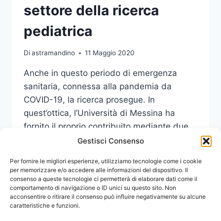
settore della ricerca
pediatrica
Di
astramandino
11 Maggio 2020
Anche in questo periodo di emergenza
sanitaria, connessa alla pandemia da
COVID-19, la ricerca prosegue. In
quest’ottica, l’Università di Messina ha
fornito il proprio contribuito mediante due
studi relativi al settore della Pediatria.
Gestisci Consenso
L’IMPEGNO
Per fornire le migliori esperienze, utilizziamo tecnologie come i cookie
LEGGI DI PIÙ
DI
per memorizzare e/o accedere alle informazioni del dispositivo. Il
consenso a queste tecnologie ci permetterà di elaborare dati come il
UNIME
comportamento di navigazione o ID unici su questo sito. Non
NEL
acconsentire o ritirare il consenso può influire negativamente su alcune
SETTORE
caratteristiche e funzioni.
DELLA