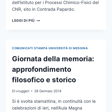
dell’Istituto per i Processi Chimico-Fisici del
CNR, sito in Contrada Papardo.
APPUNTI
LEGGI DI PIÙ
DI
FISICA:
VIII
GIORNATA
CON
COMUNICATI STAMPA UNIVERSITÀ DI MESSINA
LA
FISICA
Giornata della memoria:
TEORICA
A
approfondimento
MESSINA
filosofico e storico
Di
vruggeri
28 Gennaio 2014
Si è svolta stamattina, in continuità con le
celebrazioni di ieri, nell’Aula Magna