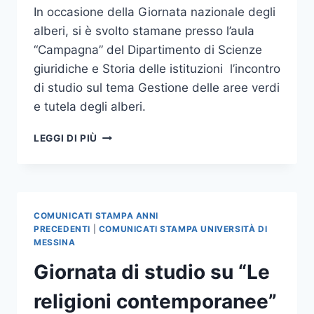
In occasione della Giornata nazionale degli
alberi, si è svolto stamane presso l’aula
“Campagna” del Dipartimento di Scienze
giuridiche e Storia delle istituzioni l’incontro
di studio sul tema Gestione delle aree verdi
e tutela degli alberi.
IMPIANTATO
LEGGI DI PIÙ
UN
ALBERELLO
DI
FONTANESIA
NEL
COMUNICATI STAMPA ANNI
GIARDINO
PRECEDENTI
|
COMUNICATI STAMPA UNIVERSITÀ DI
DEL
MESSINA
DIPARTIMENTO
Giornata di studio su “Le
DI
SCIENZE
religioni contemporanee”
GIURIDICHE