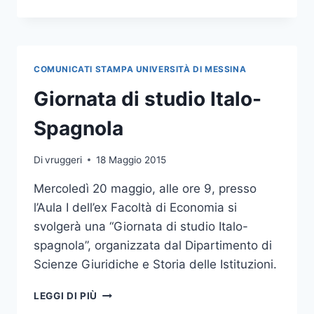
E
MOSTRA
DEDICATA
ALLA
MEMORIA
COMUNICATI STAMPA UNIVERSITÀ DI MESSINA
DI
BORIS
Giornata di studio Italo-
GIULIANO
Spagnola
Di
vruggeri
18 Maggio 2015
Mercoledì 20 maggio, alle ore 9, presso
l’Aula I dell’ex Facoltà di Economia si
svolgerà una “Giornata di studio Italo-
spagnola”, organizzata dal Dipartimento di
Scienze Giuridiche e Storia delle Istituzioni.
GIORNATA
LEGGI DI PIÙ
DI