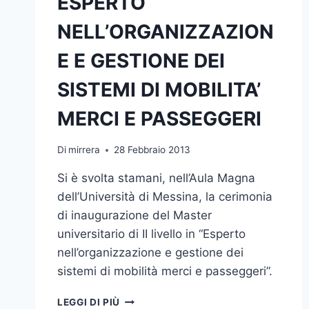
ESPERTO
IN
“MANAGER
NELL’ORGANIZZAZION
DELLA
COMUNICAZIONE
E E GESTIONE DEI
PUBBLICA”
SISTEMI DI MOBILITA’
MERCI E PASSEGGERI
Di
mirrera
28 Febbraio 2013
Si è svolta stamani, nell’Aula Magna
dell’Università di Messina, la cerimonia
di inaugurazione del Master
universitario di II livello in “Esperto
nell’organizzazione e gestione dei
sistemi di mobilità merci e passeggeri”.
INAUGURAZIONE
LEGGI DI PIÙ