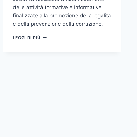
delle attività formative e informative,
finalizzate alla promozione della legalità
e della prevenzione della corruzione.
LECTIO
LEGGI DI PIÙ
MAGISTRALIS
DEL
PRESIDENTE
DELL’ANAC,
CANTONE,
AL
MASTER
IN
“AMMINISTRAZIONE
DEI
PATRIMONI
CONFISCATI”