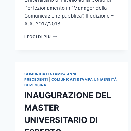
Perfezionamento in “Manager della
Comunicazione pubblica”, II edizione –
A.A. 2017/2018.
RIAPERTI
LEGGI DI PIÙ
I
TERMINI
PER
LE
DOMANDE
DI
COMUNICATI STAMPA ANNI
AMMISSIONE
PRECEDENTI
|
COMUNICATI STAMPA UNIVERSITÀ
AL
DI MESSINA
MASTER
INAUGURAZIONE DEL
DI
I
MASTER
LIVELLO
ED
UNIVERSITARIO DI
AL
CORSO