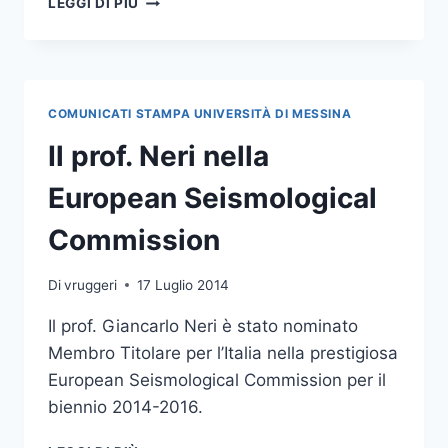
LEGGI DI PIÙ
PROF.
GIANCARLO
NERI
NOMINATO
SOCIO
COMUNICATI STAMPA UNIVERSITÀ DI MESSINA
DELL’ACCADEMIA
NAZIONALE
Il prof. Neri nella
DEI
LINCEI
European Seismological
Commission
Di
vruggeri
17 Luglio 2014
Il prof. Giancarlo Neri è stato nominato
Membro Titolare per l’Italia nella prestigiosa
European Seismological Commission per il
biennio 2014-2016.
IL