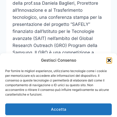
della prof.ssa Daniela Baglieri, Prorettore
all’Innovazione e al Trasferimento
tecnologico, una conferenza stampa per la
presentazione del progetto “SAFELY”
finanziato dall’Istituto per le Tecnologie
avanzate (SAIT) nell’ambito del Global
Research Outreach (GRO) Program della
Samsung. Il GRO è una competizione a
livello mondiale…
Gestisci Consenso
RICERCATORI
Per fornire le migliori esperienze, utilizziamo tecnologie come i cookie
LEGGI DI PIÙ
MESSINESI
per memorizzare e/o accedere alle informazioni del dispositivo. Il
consenso a queste tecnologie ci permetterà di elaborare dati come il
INVENTANO
comportamento di navigazione o ID unici su questo sito. Non
SENSORE
acconsentire o ritirare il consenso può influire negativamente su alcune
PER
caratteristiche e funzioni.
CHECK
UP
MEDICO
Accetta
VIA