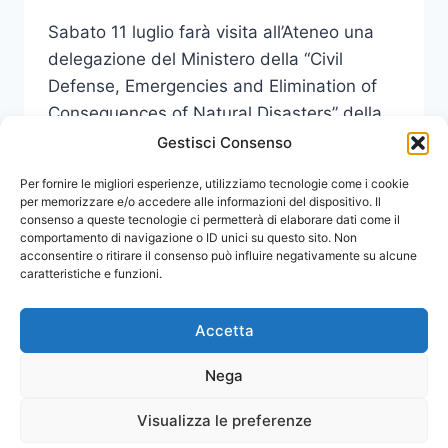
Sabato 11 luglio farà visita all’Ateneo una
delegazione del Ministero della “Civil
Defense, Emergencies and Elimination of
Consequences of Natural Disasters” della
Federazione Russa.
Gestisci Consenso
SABATO
Per fornire le migliori esperienze, utilizziamo tecnologie come i cookie
LEGGI DI PIÙ
IL
per memorizzare e/o accedere alle informazioni del dispositivo. Il
consenso a queste tecnologie ci permetterà di elaborare dati come il
MINISTRO
comportamento di navigazione o ID unici su questo sito. Non
RUSSO
acconsentire o ritirare il consenso può influire negativamente su alcune
ALLA
caratteristiche e funzioni.
PROTEZIONE
CIVILE
IN
Accetta
VISITA
AL
Nega
CERISI
Visualizza le preferenze
© 2026 Comunicati Stampa | Powered by
CIAM