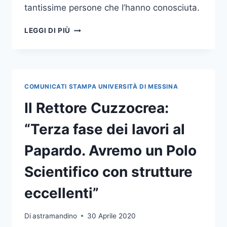
tantissime persone che l’hanno conosciuta.
IN
LEGGI DI PIÙ
RICORDO
DELLA
PROF.SSA
ANGELA
MARIA
COMUNICATI STAMPA UNIVERSITÀ DI MESSINA
MEZZASALMA:
UNA
Il Rettore Cuzzocrea:
GIORNATA
DI
“Terza fase dei lavori al
AFFETTO
E
Papardo. Avremo un Polo
RICONOSCIMENTO
ACCADEMICO
Scientifico con strutture
eccellenti”
Di
astramandino
30 Aprile 2020