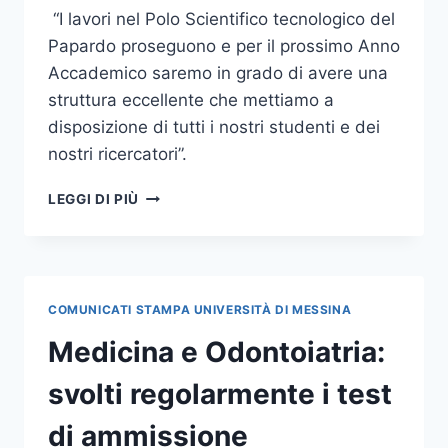
“I lavori nel Polo Scientifico tecnologico del
Papardo proseguono e per il prossimo Anno
Accademico saremo in grado di avere una
struttura eccellente che mettiamo a
disposizione di tutti i nostri studenti e dei
nostri ricercatori”.
IL
LEGGI DI PIÙ
RETTORE
CUZZOCREA:
“TERZA
FASE
DEI
COMUNICATI STAMPA UNIVERSITÀ DI MESSINA
LAVORI
AL
Medicina e Odontoiatria:
PAPARDO.
AVREMO
svolti regolarmente i test
UN
POLO
di ammissione
SCIENTIFICO