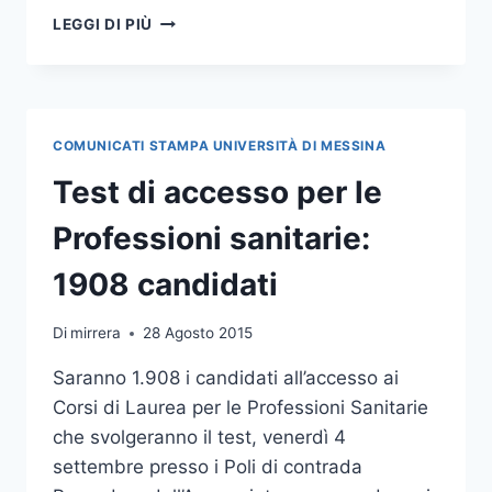
SVOLTE
LEGGI DI PIÙ
LE
PROVE
DI
AMMISSIONE
AI
COMUNICATI STAMPA UNIVERSITÀ DI MESSINA
CDL
IN
Test di accesso per le
PROFESSIONI
SANITARIE
Professioni sanitarie:
1908 candidati
Di
mirrera
28 Agosto 2015
Saranno 1.908 i candidati all’accesso ai
Corsi di Laurea per le Professioni Sanitarie
che svolgeranno il test, venerdì 4
settembre presso i Poli di contrada