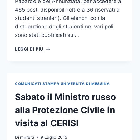
Papardo e dell’Annunziata, per accedere ai
465 posti disponibili (oltre a 36 riservati a
studenti stranieri). Gli elenchi con la
distribuzione degli studenti nei vari poli
sono stati pubblicati sul…
TEST
LEGGI DI PIÙ
DI
ACCESSO
PER
LE
PROFESSIONI
COMUNICATI STAMPA UNIVERSITÀ DI MESSINA
SANITARIE:
1908
Sabato il Ministro russo
CANDIDATI
alla Protezione Civile in
visita al CERISI
Di
mirrera
9 Luglio 2015