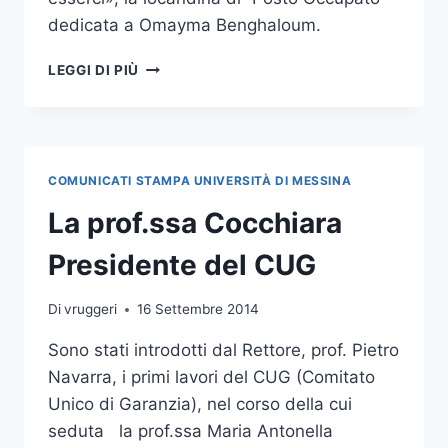
dedicata a Omayma Benghaloum.
ALL’UNIVERSITÀ
LEGGI DI PIÙ
DI
MESSINA,
UN
POSTO
OCCUPATO
COMUNICATI STAMPA UNIVERSITÀ DI MESSINA
PER
OMAYMA
La prof.ssa Cocchiara
BENGHALOUM
Presidente del CUG
Di
vruggeri
16 Settembre 2014
Sono stati introdotti dal Rettore, prof. Pietro
Navarra, i primi lavori del CUG (Comitato
Unico di Garanzia), nel corso della cui
seduta la prof.ssa Maria Antonella