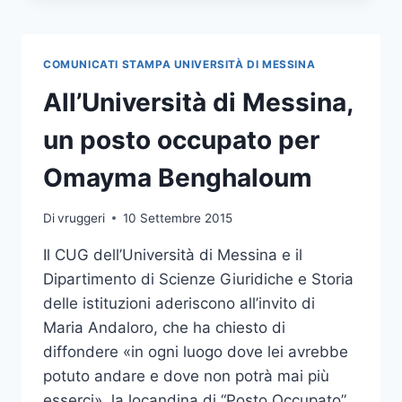
TUTTE
LE
AULE
COMUNICATI STAMPA UNIVERSITÀ DI MESSINA
DELLE
SEDUTE
All’Università di Messina,
DI
LAUREA
un posto occupato per
Omayma Benghaloum
Di
vruggeri
10 Settembre 2015
Il CUG dell’Università di Messina e il
Dipartimento di Scienze Giuridiche e Storia
delle istituzioni aderiscono all’invito di
Maria Andaloro, che ha chiesto di
diffondere «in ogni luogo dove lei avrebbe
potuto andare e dove non potrà mai più
esserci», la locandina di “Posto Occupato”