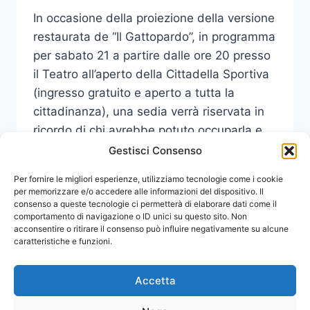
In occasione della proiezione della versione
restaurata de “Il Gattopardo”, in programma
per sabato 21 a partire dalle ore 20 presso
il Teatro all’aperto della Cittadella Sportiva
(ingresso gratuito e aperto a tutta la
cittadinanza), una sedia verrà riservata in
ricordo di chi avrebbe potuto occuparla e
non può più.
Gestisci Consenso
PROIEZIONE
Per fornire le migliori esperienze, utilizziamo tecnologie come i cookie
LEGGI DI PIÙ
DE
per memorizzare e/o accedere alle informazioni del dispositivo. Il
consenso a queste tecnologie ci permetterà di elaborare dati come il
“IL
comportamento di navigazione o ID unici su questo sito. Non
GATTOPARDO”:
acconsentire o ritirare il consenso può influire negativamente su alcune
L’ATENEO
caratteristiche e funzioni.
ADERISCE
A
POSTO
Accetta
OCCUPATO