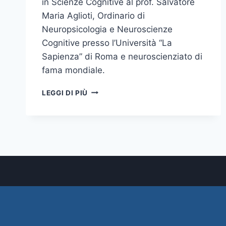
in Scienze Cognitive al prof. Salvatore
Maria Aglioti, Ordinario di
Neuropsicologia e Neuroscienze
Cognitive presso l’Università “La
Sapienza” di Roma e neuroscienziato di
fama mondiale.
CONFERIMENTO
LEGGI DI PIÙ
DOTTORATO
DI
RICERCA
HONORIS
CAUSA
IN
SCIENZE
COGNITIVE
AL
PROF.
SALVATORE
MARIA