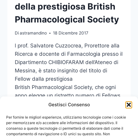
della prestigiosa British
Pharmacological Society
Di
astramandino
18 Dicembre 2017
l prof. Salvatore Cuzzocrea, Prorettore alla
Ricerca e docente di Farmacologia presso il
Dipartimento CHIBIOFARAM dell’Ateneo di
Messina, è stato insignito del titolo di
Fellow dalla prestigiosa
British Pharmacological Society, che ogni
anno elegge un ristretto numero di Fellows
e Honorary Fellows.
Gestisci Consenso
IL
Per fornire le migliori esperienze, utilizziamo tecnologie come i cookie
LEGGI DI PIÙ
PROF.
per memorizzare e/o accedere alle informazioni del dispositivo. Il
consenso a queste tecnologie ci permetterà di elaborare dati come il
CUZZOCREA,
comportamento di navigazione o ID unici su questo sito. Non
FELLOW