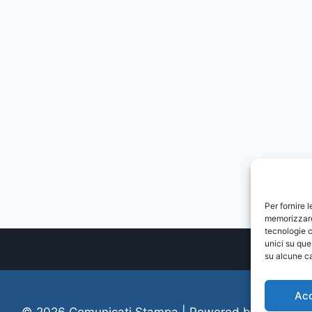
Per fornire 
memorizzare 
tecnologie c
unici su que
su alcune ca
Ac