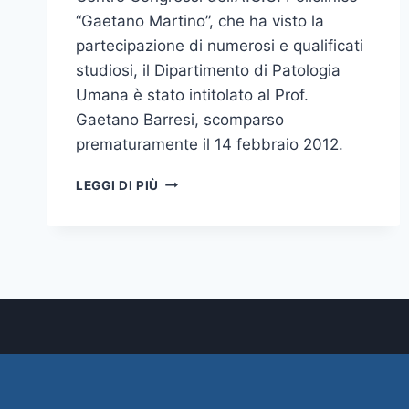
“Gaetano Martino”, che ha visto la
partecipazione di numerosi e qualificati
studiosi, il Dipartimento di Patologia
Umana è stato intitolato al Prof.
Gaetano Barresi, scomparso
prematuramente il 14 febbraio 2012.
INTITOLATO
LEGGI DI PIÙ
AL
PROF.
GAETANO
BARRESI
IL
DIPARTIMENTO
DI
PATOLOGIA
UMANA
DEL
POLICLINICO