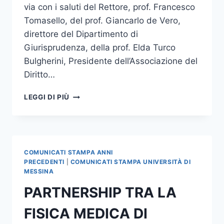
via con i saluti del Rettore, prof. Francesco
Tomasello, del prof. Giancarlo de Vero,
direttore del Dipartimento di
Giurisprudenza, della prof. Elda Turco
Bulgherini, Presidente dell’Associazione del
Diritto…
OGGI
LEGGI DI PIÙ
E
DOMANI
NELL’AULA
MAGNA
DELL’UNIVERSITA’
COMUNICATI STAMPA ANNI
DI
PRECEDENTI
|
COMUNICATI STAMPA UNIVERSITÀ DI
MESSINA
MESSINA
IL
PARTNERSHIP TRA LA
CONVEGNO
“
FISICA MEDICA DI
SICUREZZA
E