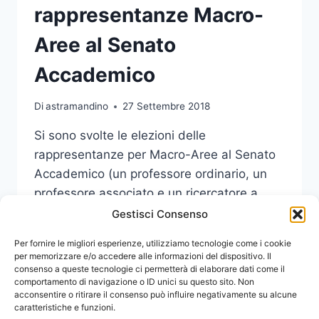
rappresentanze Macro-
Aree al Senato
Accademico
Di
astramandino
27 Settembre 2018
Si sono svolte le elezioni delle
rappresentanze per Macro-Aree al Senato
Accademico (un professore ordinario, un
professore associato e un ricercatore a
tempo indeterminato per ogni Macro-Area).
Gestisci Consenso
CONCLUSE
Per fornire le migliori esperienze, utilizziamo tecnologie come i cookie
LEGGI DI PIÙ
LE
per memorizzare e/o accedere alle informazioni del dispositivo. Il
consenso a queste tecnologie ci permetterà di elaborare dati come il
ELEZIONI
comportamento di navigazione o ID unici su questo sito. Non
RAPPRESENTANZE
acconsentire o ritirare il consenso può influire negativamente su alcune
MACRO-
caratteristiche e funzioni.
AREE