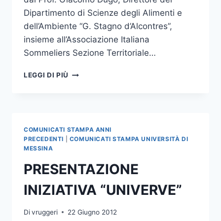
Dipartimento di Scienze degli Alimenti e
dell’Ambiente “G. Stagno d’Alcontres”,
insieme all’Associazione Italiana
Sommeliers Sezione Territoriale…
PROGETTO
LEGGI DI PIÙ
VINO
:CULTURA
E
PROFESSIONALITA’
II
COMUNICATI STAMPA ANNI
GIORNATA
PRECEDENTI
|
COMUNICATI STAMPA UNIVERSITÀ DI
NAZIONALE
MESSINA
DELLA
PRESENTAZIONE
CULTURA
DEL
INIZIATIVA “UNIVERVE”
VINO
Di
vruggeri
22 Giugno 2012