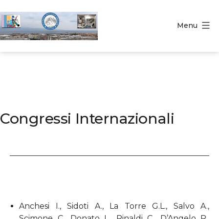
Salta
al
Menu
contenuto
TMAU
-
MESSINA
Congressi Internazionali
Anchesi I., Sidoti A., La Torre G.L., Salvo A.,
Scimone C., Donato L., Rinaldi C., D’Angelo R.,