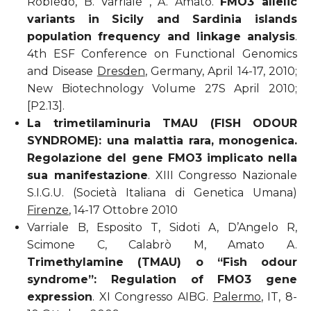
Robledo, B. Varriale , A. Amato.
FMO3 allelic
variants in Sicily and Sardinia islands
population frequency and linkage analysis
.
4th ESF Conference on Functional Genomics
and Disease
Dresden
, Germany, April 14-17, 2010;
New Biotechnology Volume 27S April 2010;
[P2.13].
La trimetilaminuria TMAU (FISH ODOUR
SYNDROME): una malattia rara, monogenica.
Regolazione del gene FMO3 implicato nella
sua manifestazione
. XIII Congresso Nazionale
S.I.G.U. (Società Italiana di Genetica Umana)
Firenze
, 14-17 Ottobre 2010
Varriale B, Esposito T, Sidoti A, D’Angelo R,
Scimone C, Calabrò M, Amato A.
Trimethylamine (TMAU) o “Fish odour
syndrome”: Regulation of FMO3 gene
expression
. XI Congresso AIBG.
Palermo
, IT, 8-