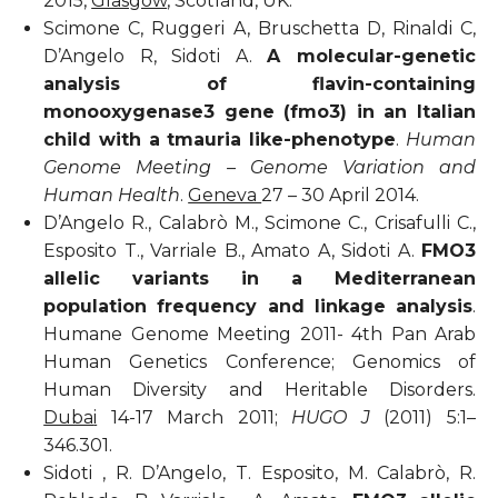
2015,
Glasgow
, Scotland, UK.
Scimone C, Ruggeri A, Bruschetta D, Rinaldi C,
D’Angelo R, Sidoti A.
A molecular-genetic
analysis of flavin-containing
monooxygenase3 gene (fmo3) in an Italian
child with a tmauria like-phenotype
.
Human
Genome Meeting – Genome Variation and
Human Health
.
Geneva
27 – 30 April 2014.
D’Angelo R., Calabrò M., Scimone C., Crisafulli C.,
Esposito T., Varriale B., Amato A, Sidoti A.
FMO3
allelic variants in a Mediterranean
population frequency and linkage analysis
.
Humane Genome Meeting 2011- 4th Pan Arab
Human Genetics Conference; Genomics of
Human Diversity and Heritable Disorders.
Duba
i
14-17 March 2011;
HUGO J
(2011) 5:1–
346.301.
Sidoti , R. D’Angelo, T. Esposito, M. Calabrò, R.