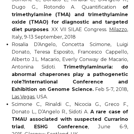
Dugo G., Rotondo A. Quantification
of
trimethylamine (TMA) and trimethylamine
oxide (TMAO) for diagnostic and targeted
diet purposes
. XX VII SILAE Congress.
Milazzo
,
Italy, 9-13 September, 2018
Rosalia D’Angelo, Concetta Scimone, Luigi
Donato, Teresa Esposito, Francesco Cappello,
Alberto J.L. Macario, Everly Conway de Macario,
Antonina Sidoti.
Trimethylaminuria: do
abnormal chaperones play a pathogenetic
role?
International Conference and
Exhibition on Genome Science.
Feb 5-7, 2018,
Las Vegas
, USA.
Scimone C., Rinaldi C., Nicocia G., Greco F.,
Donato L., D’Angelo R., Sidoti A.
A rare case of
TMAU associated with suspected Currarino
triad
,
ESHG Conference
, June 6-9,