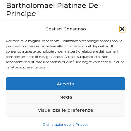
Bartholomaei Platinae De
articoli
Principe
Gestisci Consenso
Articolo successivo
La storiografia ecclesiastica nella
Per fornire le migliori esperienze, utilizziamo tecnologie come i cookie
per memorizzare e/o accedere alle informazioni del dispositivo. Il
tarda antichità
consenso a queste tecnologie ci permetterà di elaborare dati come il
comportamento di navigazione o ID unici su questo sito. Non
acconsentire o ritirare il consenso può influire negativamente su alcune
caratteristiche e funzioni.
Accetta
Nega
Visualizza le preferenze
Privacy e Cookie Policy
| 2026 Powered by
CIAM
Dichiarazione sulla Privacy