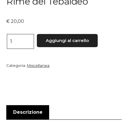
Rime del Tebaldeo
€
20,00
Per
Aggiungi al carrello
il
testo
critico
Categoria:
Miscellanea
delle
Rime
del
Tebaldeo
quantità
Descrizione