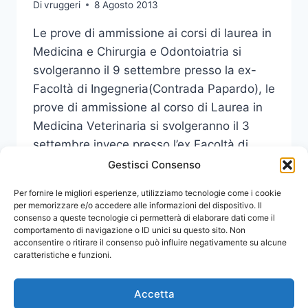
Di
vruggeri
8 Agosto 2013
Le prove di ammissione ai corsi di laurea in
Medicina e Chirurgia e Odontoiatria si
svolgeranno il 9 settembre presso la ex-
Facoltà di Ingegneria(Contrada Papardo), le
prove di ammissione al corso di Laurea in
Medicina Veterinaria si svolgeranno il 3
settembre invece presso l’ex Facoltà di
Veterinaria ( Polo Annunziata).
Gestisci Consenso
SEDI
Per fornire le migliori esperienze, utilizziamo tecnologie come i cookie
LEGGI DI PIÙ
PROVE
per memorizzare e/o accedere alle informazioni del dispositivo. Il
consenso a queste tecnologie ci permetterà di elaborare dati come il
DI
comportamento di navigazione o ID unici su questo sito. Non
AMMISSIONE
acconsentire o ritirare il consenso può influire negativamente su alcune
AI
caratteristiche e funzioni.
CORSI
DI
LAUREA
Accetta
IN