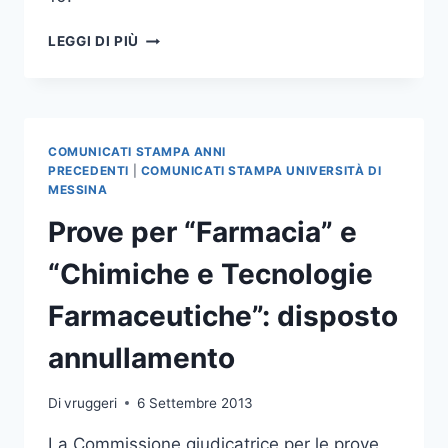
RINVIATE
LEGGI DI PIÙ
A
MARTEDÌ
24
SETTEMBRE
LE
COMUNICATI STAMPA ANNI
PROVE
PRECEDENTI
|
COMUNICATI STAMPA UNIVERSITÀ DI
PER
MESSINA
L’AMMISSIONE
Prove per “Farmacia” e
AL
PROGETTO
“Chimiche e Tecnologie
ATLANTIS
Farmaceutiche”: disposto
annullamento
Di
vruggeri
6 Settembre 2013
La Commissione giudicatrice per le prove