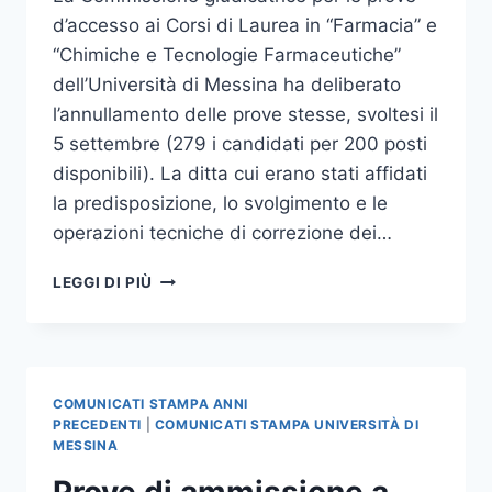
d’accesso ai Corsi di Laurea in “Farmacia” e
“Chimiche e Tecnologie Farmaceutiche”
dell’Università di Messina ha deliberato
l’annullamento delle prove stesse, svoltesi il
5 settembre (279 i candidati per 200 posti
disponibili). La ditta cui erano stati affidati
la predisposizione, lo svolgimento e le
operazioni tecniche di correzione dei…
PROVE
LEGGI DI PIÙ
PER
“FARMACIA”
E
“CHIMICHE
E
COMUNICATI STAMPA ANNI
TECNOLOGIE
PRECEDENTI
|
COMUNICATI STAMPA UNIVERSITÀ DI
FARMACEUTICHE”:
MESSINA
DISPOSTO
Prove di ammissione a
ANNULLAMENTO