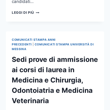
candidati…
PROVE
LEGGI DI PIÙ
DI
AMMISSIONE
A
MEDICINA
E
COMUNICATI STAMPA ANNI
ODONTOIATRIA
PRECEDENTI
|
COMUNICATI STAMPA UNIVERSITÀ DI
ANCHE
MESSINA
ALL’EX
Sedi prove di ammissione
FACOLTÀ
DI
ai corsi di laurea in
SCIENZE
Medicina e Chirurgia,
Odontoiatria e Medicina
Veterinaria