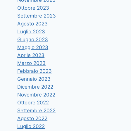
Conferenza stampa
Ottobre 2023
presentazione App Bronzi di
Settembre 2023
Riace
Agosto 2023
Luglio 2023
Di
astramandino
5 Novembre 2021
Giugno 2023
Maggio 2023
Aprile 2023
Marzo 2023
Febbraio 2023
Gennaio 2023
Dicembre 2022
Novembre 2022
Ottobre 2022
Settembre 2022
Agosto 2022
Luglio 2022