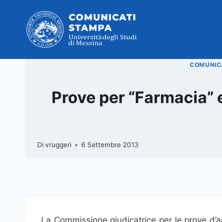
Salta
al
contenuto
COMUNICA
Prove per “Farmacia” 
Di
vruggeri
6 Settembre 2013
La Commissione giudicatrice per le prove d’a