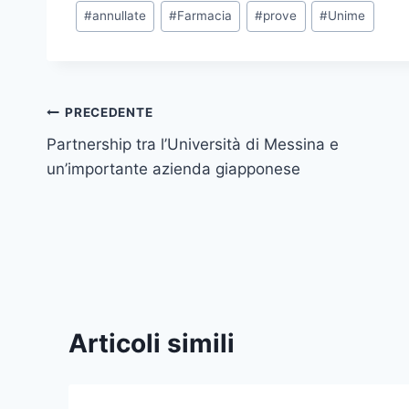
Tag
#
annullate
#
Farmacia
#
prove
#
Unime
articolo:
Navigazione
PRECEDENTE
Partnership tra l’Università di Messina e
articoli
un’importante azienda giapponese
Articoli simili