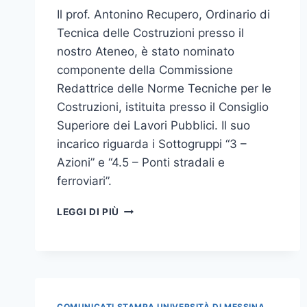
Il prof. Antonino Recupero, Ordinario di
Tecnica delle Costruzioni presso il
nostro Ateneo, è stato nominato
componente della Commissione
Redattrice delle Norme Tecniche per le
Costruzioni, istituita presso il Consiglio
Superiore dei Lavori Pubblici. Il suo
incarico riguarda i Sottogruppi “3 –
Azioni” e “4.5 – Ponti stradali e
ferroviari”.
IL
LEGGI DI PIÙ
PROF.
ANTONINO
RECUPERO
NOMINATO
COMPONENTE
DELLA
COMUNICATI STAMPA UNIVERSITÀ DI MESSINA