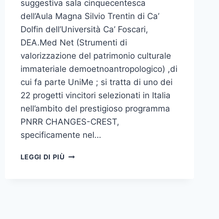
suggestiva sala cinquecentesca
AVANZATA
dell’Aula Magna Silvio Trentin di Ca’
DEL
Dolfin dell’Università Ca’ Foscari,
PAESE
DEA.Med Net (Strumenti di
valorizzazione del patrimonio culturale
immateriale demoetnoantropologico) ,di
cui fa parte UniMe ; si tratta di uno dei
22 progetti vincitori selezionati in Italia
nell’ambito del prestigioso programma
PNRR CHANGES-CREST,
specificamente nel…
DEA.MED
LEGGI DI PIÙ
NET:
INNOVATIVO
PROGETTO
UNIME
PER
LA