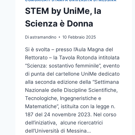
COMMISSIONE
REDATTRICE
STEM by UniMe, la
DELLE
NORME
Scienza è Donna
TECNICHE
PER
Di
astramandino
10 Febbraio 2025
LE
COSTRUZIONI
Si è svolta – presso l’Aula Magna del
DEL
Rettorato – la Tavola Rotonda intitolata
CONSIGLIO
SUPERIORE
“Scienza: sostantivo femminile”, evento
DEI
di punta del cartellone UniMe dedicato
LAVORI
alla seconda edizione della “Settimana
PUBBLICI
Nazionale delle Discipline Scientifiche,
Tecnologiche, Ingegneristiche e
Matematiche”, istituita con la legge n.
187 del 24 novembre 2023. Nel corso
dell’iniziativa, alcune ricercatrici
dell’Università di Messina…