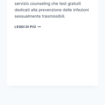
servizio counseling che test gratuiti
dedicati alla prevenzione delle infezioni
sessualmente trasmissibili.
AVVIATA
LEGGI DI PIÙ
LA
CAMPAGNA
DI
PREVENZIONE
PER
LE
MALATTIE
SESSUALMENTE
TRASMISSIBILI
“TEST’AMOCI”