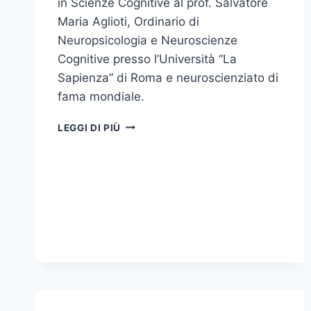
in Scienze Cognitive al prof. Salvatore
Maria Aglioti, Ordinario di
Neuropsicologia e Neuroscienze
Cognitive presso l’Università “La
Sapienza” di Roma e neuroscienziato di
fama mondiale.
CONFERIMENTO
LEGGI DI PIÙ
DOTTORATO
DI
RICERCA
HONORIS
CAUSA
IN
SCIENZE
COGNITIVE
AL
PROF.
SALVATORE
MARIA