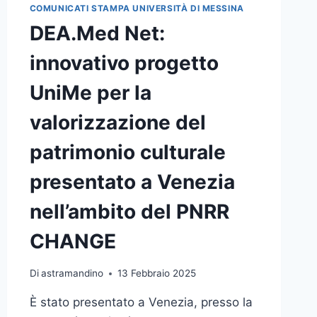
LA
COMUNICATI STAMPA UNIVERSITÀ DI MESSINA
FORMAZIONE
DEA.Med Net:
DIGITALE
IN
innovativo progetto
ITALIA:
UNIME
UniMe per la
TRA
LE
valorizzazione del
ISTITUZIONI
PARTNER
patrimonio culturale
DEL
PRIMO
presentato a Venezia
DIGITAL
EDUCATION
nell’ambito del PNRR
HUB
PER
CHANGE
L’ISTRUZIONE
SUPERIORE
DEDICATO
Di
astramandino
13 Febbraio 2025
ALLA
È stato presentato a Venezia, presso la
CULTURA
DIGITALE