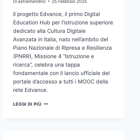
Di
astramandino
25 Febbraio 2025
Il progetto Edvance, il primo Digital
Education Hub per l’istruzione superiore
dedicato alla Cultura Digitale
Avanzata in Italia, nato nell’ambito del
Piano Nazionale di Ripresa e Resilienza
(PNRR), Missione 4 “Istruzione e
ricerca”, celebra una tappa
fondamentale con il lancio ufficiale del
portale d’accesso a tutti i MOOC della
rete Edvance.
EDVANCE,
LEGGI DI PIÙ
IL
NUOVO
PORTALE
CHE
RIVOLUZIONA