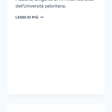
dell’Università peloritana.
RINNOVATO
LEGGI DI PIÙ
L’INCARICO
DI
CONSULENTE
DI
FIDUCIA
DELL’ATENEO
ALLA
DOTT.SSA
MARIA
CRISAFULLI