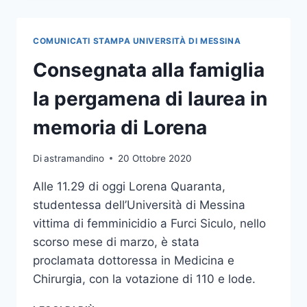
IL
RETTORE
INTERVIENE
COMUNICATI STAMPA UNIVERSITÀ DI MESSINA
SULL’USO
DELLE
Consegnata alla famiglia
STRUTTURE
DELLA
la pergamena di laurea in
CITTADELLA
SPORTIVA
memoria di Lorena
Di
astramandino
20 Ottobre 2020
Alle 11.29 di oggi Lorena Quaranta,
studentessa dell’Università di Messina
vittima di femminicidio a Furci Siculo, nello
scorso mese di marzo, è stata
proclamata dottoressa in Medicina e
Chirurgia, con la votazione di 110 e lode.
CONSEGNATA