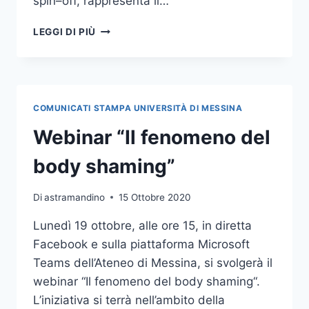
spin–off, rappresenta il…
L’IDEA
LEGGI DI PIÙ
“IBMTECH” SI
AGGIUDICA
LA
FINALE
DELLA
COMUNICATI STAMPA UNIVERSITÀ DI MESSINA
START
CUP
Webinar “Il fenomeno del
UNIME
2020
body shaming”
Di
astramandino
15 Ottobre 2020
Lunedì 19 ottobre, alle ore 15, in diretta
Facebook e sulla piattaforma Microsoft
Teams dell’Ateneo di Messina, si svolgerà il
webinar “Il fenomeno del body shaming“.
L’iniziativa si terrà nell’ambito della