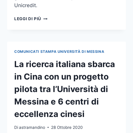
Unicredit.
START
LEGGI DI PIÙ
CUP
SICILIA
2020,
LE
IDEE
COMUNICATI STAMPA UNIVERSITÀ DI MESSINA
IMPRENDITORIALI
DI
La ricerca italiana sbarca
UNIME
–
in Cina con un progetto
AIR
FACTORIES
pilota tra l’Università di
E
IBMTECH
Messina e 6 centri di
–
SELEZIONATE
eccellenza cinesi
PER
IL
Di
astramandino
28 Ottobre 2020
PREMIO