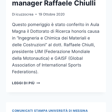
TENDENZE”DEDICATO
manager Raffaele Chiulli
AGLI
STUDENTI
Di
icuzzocrea
19 Ottobre 2020
DELLE
SCUOLE
Questo pomeriggio è stato conferito in Aula
Magna il Dottorato di Ricerca honoris causa
in “Ingegneria e Chimica dei Materiali e
delle Costruzioni” al dott. Raffaele Chiulli,
presidente UIM (Federazione Mondiale
della Motonautica) e GAISF (Global
Association of International Sports
Federations).
CONFERITO
LEGGI DI PIÙ
IL
DOTTORATO
DI
RICERCA
HONORIS
COMUNICATI STAMPA UNIVERSITÀ DI MESSINA