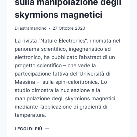
sulla manipolazione degli
CENTRI
DI
skyrmions magnetici
ECCELLENZA
CINESI
Di
astramandino
27 Ottobre 2020
La rivista “Nature Electronics“, rinomata nel
panorama scientifico, ingegneristico ed
elettronico, ha pubblicato l’abstract di un
progetto scientifico – che vede la
partecipazione fattiva dell’Università di
Messina – sulla spin-caloritronica. Lo
studio dimostra la nucleazione e la
manipolazione degli skyrmions magnetici,
mediante l’applicazione di gradienti di
temperatura.
PUBBLICATO
LEGGI DI PIÙ
SU