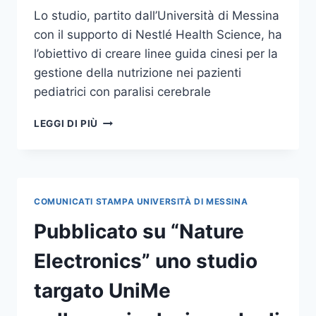
NAZIONALE
Lo studio, partito dall’Università di Messina
PER
con il supporto di Nestlé Health Science, ha
L’INNOVAZIONE.
l’obiettivo di creare linee guida cinesi per la
gestione della nutrizione nei pazienti
pediatrici con paralisi cerebrale
LA
LEGGI DI PIÙ
RICERCA
ITALIANA
SBARCA
IN
CINA
COMUNICATI STAMPA UNIVERSITÀ DI MESSINA
CON
UN PROGETTO
Pubblicato su “Nature
PILOTA TRA
L’UNIVERSITÀ
Electronics” uno studio
DI
MESSINA
targato UniMe
E
6