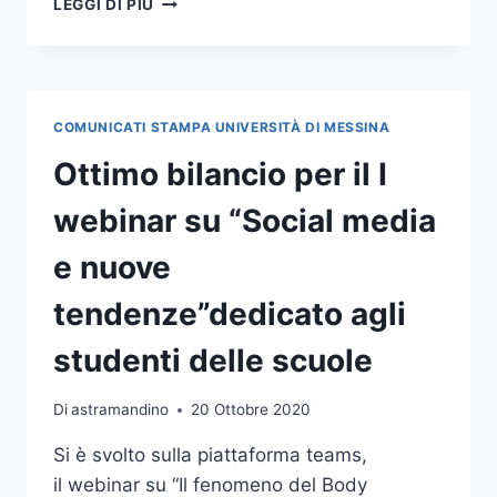
LEGGI DI PIÙ
ALLA
FAMIGLIA
LA
PERGAMENA
DI
COMUNICATI STAMPA UNIVERSITÀ DI MESSINA
LAUREA
IN
Ottimo bilancio per il I
MEMORIA
DI
webinar su “Social media
LORENA
e nuove
tendenze”dedicato agli
studenti delle scuole
Di
astramandino
20 Ottobre 2020
Si è svolto sulla piattaforma teams,
il webinar su “Il fenomeno del Body