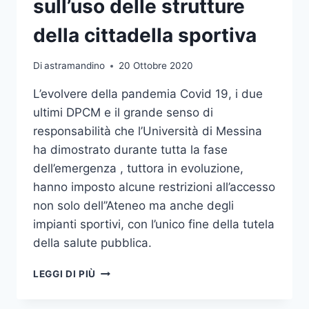
sull’uso delle strutture
DI
ACCOGLIENZA
della cittadella sportiva
AL
POLICLINICO
Di
astramandino
20 Ottobre 2020
L’evolvere della pandemia Covid 19, i due
ultimi DPCM e il grande senso di
responsabilità che l’Università di Messina
ha dimostrato durante tutta la fase
dell’emergenza , tuttora in evoluzione,
hanno imposto alcune restrizioni all’accesso
non solo dell’’Ateneo ma anche degli
impianti sportivi, con l’unico fine della tutela
della salute pubblica.
UNIVERSITÀ
LEGGI DI PIÙ
DI
MESSINA,