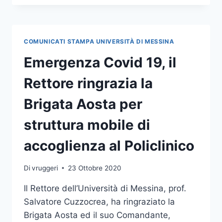
“NATURE
ELECTRONICS”
UNO
STUDIO
COMUNICATI STAMPA UNIVERSITÀ DI MESSINA
TARGATO
UNIME
Emergenza Covid 19, il
SULLA MANIPOLAZIONE
DEGLI
Rettore ringrazia la
SKYRMIONS
MAGNETICI
Brigata Aosta per
struttura mobile di
accoglienza al Policlinico
Di
vruggeri
23 Ottobre 2020
Il Rettore dell’Università di Messina, prof.
Salvatore Cuzzocrea, ha ringraziato la
Brigata Aosta ed il suo Comandante,