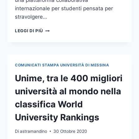
una piattaforma collaborativa
internazionale per studenti pensata per
stravolgere…
“REDBULL
LEGGI DI PIÙ
BASEMENT”,
DUE
STUDENTI
UNIME
APPRODANO
COMUNICATI STAMPA UNIVERSITÀ DI MESSINA
ALLA
FASE
Unime, tra le 400 migliori
FINALE
DEL
università al mondo nella
CONTEST
DI
classifica World
IDEE
COL
University Rankings
PROGETTO
THE
Di
astramandino
30 Ottobre 2020
GREEN