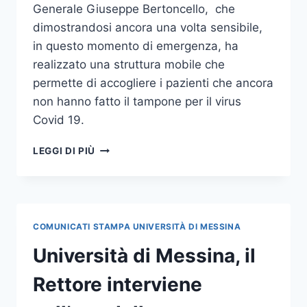
Generale Giuseppe Bertoncello, che
dimostrandosi ancora una volta sensibile,
in questo momento di emergenza, ha
realizzato una struttura mobile che
permette di accogliere i pazienti che ancora
non hanno fatto il tampone per il virus
Covid 19.
EMERGENZA
LEGGI DI PIÙ
COVID
19,
IL
RETTORE
RINGRAZIA
COMUNICATI STAMPA UNIVERSITÀ DI MESSINA
LA
BRIGATA
Università di Messina, il
AOSTA
PER
Rettore interviene
STRUTTURA
MOBILE