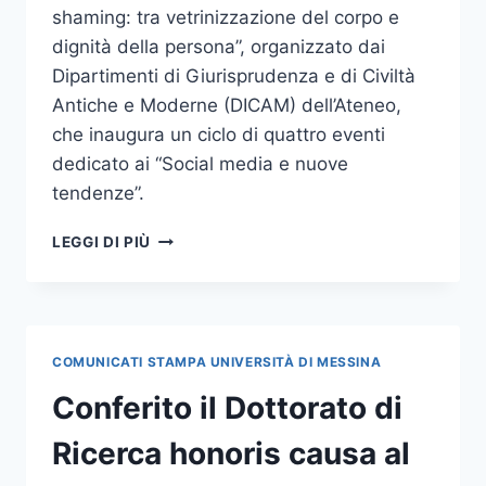
shaming: tra vetrinizzazione del corpo e
dignità della persona”, organizzato dai
Dipartimenti di Giurisprudenza e di Civiltà
Antiche e Moderne (DICAM) dell’Ateneo,
che inaugura un ciclo di quattro eventi
dedicato ai “Social media e nuove
tendenze”.
OTTIMO
LEGGI DI PIÙ
BILANCIO
PER
IL
I
WEBINAR
COMUNICATI STAMPA UNIVERSITÀ DI MESSINA
SU
“SOCIAL
Conferito il Dottorato di
MEDIA
E
Ricerca honoris causa al
NUOVE