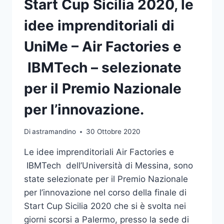
Start Cup Sicilia 2020, le
NELLA
CLASSIFICA
idee imprenditoriali di
WORLD
UNIVERSITY
UniMe – Air Factories e
RANKINGS
IBMTech – selezionate
per il Premio Nazionale
per l’innovazione.
Di
astramandino
30 Ottobre 2020
Le idee imprenditoriali Air Factories e
IBMTech dell’Università di Messina, sono
state selezionate per il Premio Nazionale
per l’innovazione nel corso della finale di
Start Cup Sicilia 2020 che si è svolta nei
giorni scorsi a Palermo, presso la sede di