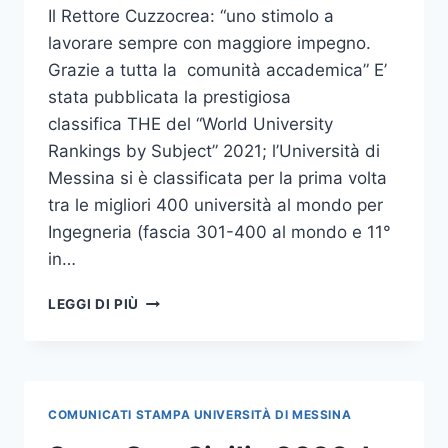
BIN
Il Rettore Cuzzocrea: “uno stimolo a
lavorare sempre con maggiore impegno.
Grazie a tutta la comunità accademica” E’
stata pubblicata la prestigiosa
classifica THE del “World University
Rankings by Subject” 2021; l’Università di
Messina si è classificata per la prima volta
tra le migliori 400 università al mondo per
Ingegneria (fascia 301-400 al mondo e 11°
in…
UNIME,
LEGGI DI PIÙ
TRA
LE
400
MIGLIORI
UNIVERSITÀ
COMUNICATI STAMPA UNIVERSITÀ DI MESSINA
AL
MONDO