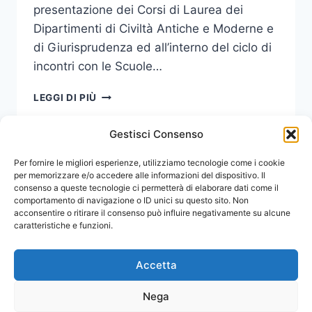
presentazione dei Corsi di Laurea dei
Dipartimenti di Civiltà Antiche e Moderne e
di Giurisprudenza ed all’interno del ciclo di
incontri con le Scuole…
WEBINAR
LEGGI DI PIÙ
“IL
FENOMENO
Gestisci Consenso
DEL
BODY
Navigazione
Per fornire le migliori esperienze, utilizziamo tecnologie come i cookie
Pagina
1
2
SHAMING”
per memorizzare e/o accedere alle informazioni del dispositivo. Il
consenso a queste tecnologie ci permetterà di elaborare dati come il
pagina
successiva
comportamento di navigazione o ID unici su questo sito. Non
acconsentire o ritirare il consenso può influire negativamente su alcune
caratteristiche e funzioni.
Accetta
Nega