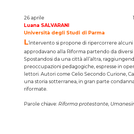
26 aprile 16.00|1
Luana SALVARANI
Università degli Studi di Parma
L
’intervento si propone di ripercorrere alcuni 
approdavano alla Riforma partendo da diversi pe
Spostandosi da una città all’altra, raggiungen
preoccupazioni pedagogiche, espresse in opere d
lettori. Autori come Celio Secondo Curione, Ca
una storia sotterranea, in gran parte condann
riformate.
Parole chiave:
Riforma protestante, Umanesimo,