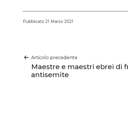
Pubblicato
21 Marzo 2021
Navigazione
Articolo precedente
Maestre e maestri ebrei di f
articoli
antisemite