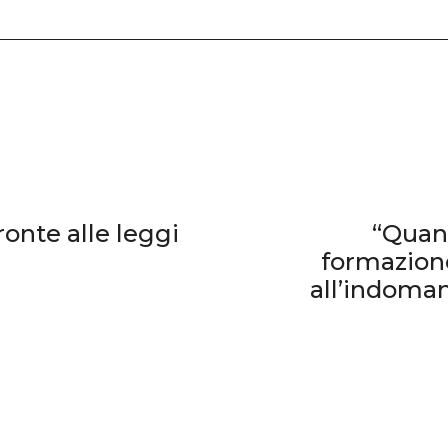
ronte alle leggi
“Quant
formazione
all’indomani