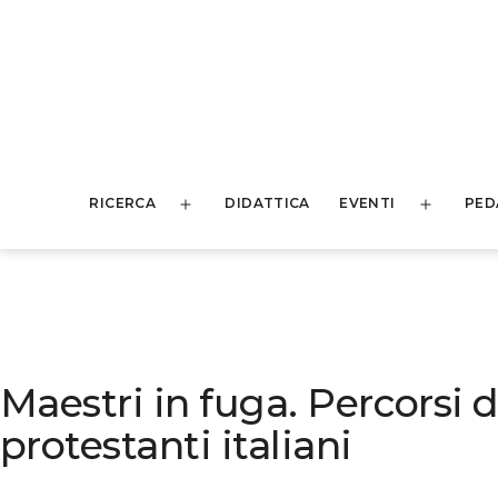
Salta
al
contenuto
HEDU
RICERCA
DIDATTICA
EVENTI
PED
-
Apri
Apri
menu
menu
History
of
Education
Maestri in fuga. Percorsi d
protestanti italiani