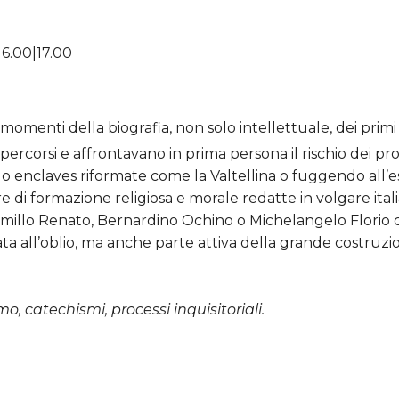
7.00
momenti della biografia, non solo intellettuale, dei primi
rcorsi e affrontavano in prima persona il rischio dei proc
do enclaves riformate come la Valtellina o fuggendo all’es
i formazione religiosa e morale redatte in volgare italia
millo Renato, Bernardino Ochino o Michelangelo Florio ci
ata all’oblio, ma anche parte attiva della grande costr
 catechismi, processi inquisitoriali.