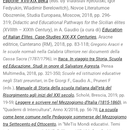
Европе: XVII-XIX века
(eds. by Vladislav Rjéoutski, Igor
Fedyukin, Wladimir Berelowitch), Novoe Literaturnoe
Obozreniie, Studia Europaea, Moscow, 2018, pp. 296-
319;
Didactic and Educational Pathways for the Sicilian élites
(XVIIIth – XIXth Century)
, in A. Gaudio (a cura di)
Education
of Italian Elites. Case-Studies XIX-XX Centuries
, Aracne
editrice, Canterano (RM), 2018, pp. 83-118;
Gregorio Aracri e
le scuole normali nella Calabria Ulteriore nei documenti della
Cassa Sacra (1787/1796)
, in
Itaca. In viaggio tra Storia, Scuola
ed Educazione. Studi in onore di Salvatore Agresta
, Pensa
Multimedia, 2018, pp. 321-350;
Scuole ed istituzioni educative
negli Stati preunitari
, in De Giorgi F., Gaudio A., Pruneri F
(eds.),
Manuale di Storia della scuola italiana dall’età del
Risorgimento agli inizi del XXI secolo
, Scholé, Brescia, 2019, pp.
19-59;
Leggere e scrivere nel Mezzogiorno d’Italia (1815-1860)
, in
“Quaderni di Intercultura”, Anno X/2018, pp. 56-78;
La scuola
come bene comune nelle Pedagogie sommerse del Mezzogiorno
tra Settecento ed Ottocento
, in “MeTis Mondi educativi. Temi