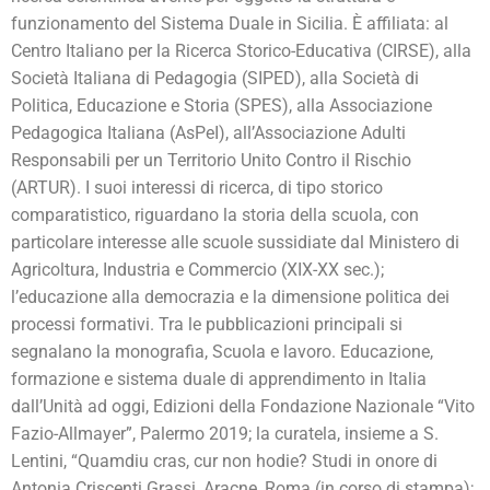
funzionamento del Sistema Duale in Sicilia. È affiliata: al
Centro Italiano per la Ricerca Storico-Educativa (CIRSE), alla
Società Italiana di Pedagogia (SIPED), alla Società di
Politica, Educazione e Storia (SPES), alla Associazione
Pedagogica Italiana (AsPeI), all’Associazione Adulti
Responsabili per un Territorio Unito Contro il Rischio
(ARTUR). I suoi interessi di ricerca, di tipo storico
comparatistico, riguardano la storia della scuola, con
particolare interesse alle scuole sussidiate dal Ministero di
Agricoltura, Industria e Commercio (XIX-XX sec.);
l’educazione alla democrazia e la dimensione politica dei
processi formativi. Tra le pubblicazioni principali si
segnalano la monografia, Scuola e lavoro. Educazione,
formazione e sistema duale di apprendimento in Italia
dall’Unità ad oggi, Edizioni della Fondazione Nazionale “Vito
Fazio-Allmayer”, Palermo 2019; la curatela, insieme a S.
Lentini, “Quamdiu cras, cur non hodie? Studi in onore di
Antonia Criscenti Grassi, Aracne, Roma (in corso di stampa);