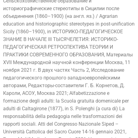
Сельскохозяйственное образование и
историографические стереотипы в Сицилии после
объединения (1860–1900) (на англ. яз.) / Agrarian
education and historiographic stereotypes in post-unification
Sicily (1860–1900), in ИСТОРИКО-ПЕДАГОГИЧЕСКОЕ
ЗНАНИЕ В НАЧАЛЕ III ТЫСЯЧЕЛЕТИЯ: ИСТОРИКО-
ПЕДАГОГИЧЕСКАЯ РЕТРОСПЕКТИВА ТЕОРИИ И
ПРАКТИКИ СОВРЕМЕННОГО ОБРАЗОВАНИЯ, Материалы
XVII Международной научной конференции Москва, 11
ноября 2021 г. В двух частях Часть 2, Исследование
педагогического прошлого западноевропейскими
авторами, Редакторы-составители Г. Б. Корнетов, Д.
Кароли, АСОУ, Москва 2021; Alfabetizzazione e
formazione degli adulti: la Scuola gratuita domenicale per
adulti di Caltagirone (1877), in S. Polenghi (a cura di) La
responsabilità della pedagogia nelle trasformazioni dei
rapporti sociali. Atti del Congresso Nazionale Siped –
Università Cattolica del Sacro Cuore 14-16 gennaio 2021,