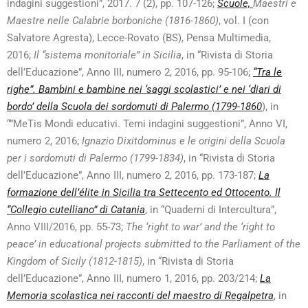
indagini suggestioni”, 2017. 7 (2), pp. 107-126;
Scuole,
Maestri e
Maestre nelle Calabrie borboniche (1816-1860)
, vol. I (con
Salvatore Agresta), Lecce-Rovato (BS), Pensa Multimedia,
2016;
Il “sistema monitoriale” in Sicilia
, in “Rivista di Storia
dell’Educazione”, Anno III, numero 2, 2016, pp. 95-106;
“Tra le
righe”. Bambini e bambine nei ‘saggi scolastici’ e nei ‘diari di
bordo’ della Scuola dei sordomuti di Palermo (1799-1860
), in
“”MeTis Mondi educativi. Temi indagini suggestioni”, Anno VI,
numero 2, 2016;
Ignazio Dixitdominus e le origini della Scuola
per i sordomuti di Palermo (1799-1834)
, in “Rivista di Storia
dell’Educazione”, Anno III, numero 2, 2016, pp. 173-187;
La
formazione dell’élite in Sicilia tra Settecento ed Ottocento. Il
“Collegio cutelliano” di Catania
, in “Quaderni di Intercultura”,
Anno VIII/2016, pp. 55-73;
The ‘right to war’ and the ‘right to
peace’ in educational projects submitted to the Parliament of the
Kingdom of Sicily (1812-1815)
, in “Rivista di Storia
dell’Educazione”, Anno III, numero 1, 2016, pp. 203/214;
La
Memoria scolastica nei racconti del maestro di Regalpetra
, in