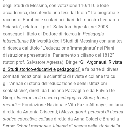
degli Studi di Messina, con votazione 110/110 e lode
accademica, discutendo una tesi dal titolo “Tra biografia e
racconto. Bambini e scolari nei diari del maestro Leonardo
Sciascia”, relatore il prof. Salvatore Agresta, nel 2008
consegue il titolo di Dottore di ricerca in
Pedagogia
interculturale
(Università degli Studi di Messina) con una tesi
di ricerca dal titolo “L’educazione ‘immaginata’ nei Piani
d’istruzione presentati al Parlamento siciliano del 1812”
(tutor: prof. Salvatore Agresta). Dirige
“Gli Argonauti. Rivista
di Studi storico-educativi e pedagogici”
e fa parte di diversi
comitati redazionali e scientifici di riviste e collane tra cui:
gli “Annali di storia dell’educazione e delle istituzioni
scolastiche”, diretti da Luciano Pazzaglia e da Fulvio De
Giorgi;
Insieme nella ricerca pedagogica. Storia, teoria,
metodi
– Fondazione Nazionale Vito Fazio-Allmayer, collana
diretta da Antonia Criscenti;
I Mezzogiorni. percorsi di ricerca
storico-educativa, collana
diretta da Anna Colaci e Brunella
Serpe;
School memories. Itinerari di ricerca nella storia della