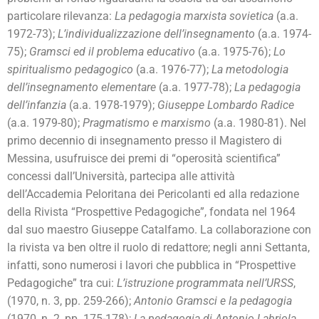
particolare rilevanza:
La pedagogia marxista sovietica
(a.a.
1972-73);
L’individualizzazione dell’insegnamento
(a.a. 1974-
75);
Gramsci ed il problema educativo
(a.a. 1975-76);
Lo
spiritualismo pedagogico
(a.a. 1976-77);
La metodologia
dell’insegnamento elementare
(a.a. 1977-78);
La pedagogia
dell’infanzia
(a.a. 1978-1979);
Giuseppe Lombardo Radice
(a.a. 1979-80);
Pragmatismo e marxismo
(a.a. 1980-81). Nel
primo decennio di insegnamento presso il Magistero di
Messina, usufruisce dei premi di “operosità scientifica”
concessi dall’Università, partecipa alle attività
dell’Accademia Peloritana dei Pericolanti ed alla redazione
della Rivista “Prospettive Pedagogiche”, fondata nel 1964
dal suo maestro Giuseppe Catalfamo. La collaborazione con
la rivista va ben oltre il ruolo di redattore; negli anni Settanta,
infatti, sono numerosi i lavori che pubblica in “Prospettive
Pedagogiche” tra cui:
L’istruzione programmata nell’URSS
,
(1970, n. 3, pp. 259-266);
Antonio Gramsci e la pedagogia
(1970, n. 2, pp. 175-178);
La pedagogia di Antonio Labriola