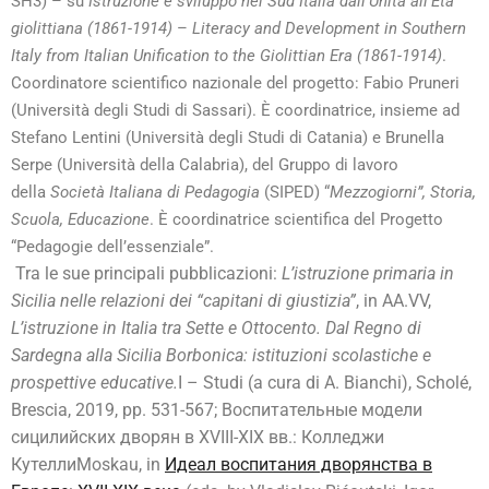
SH3) – su
Istruzione e sviluppo nel Sud Italia dall’Unità all’Età
giolittiana (1861-1914)
–
Literacy and Development in Southern
Italy from Italian Unification to the Giolittian Era (1861-1914)
.
Coordinatore scientifico nazionale del progetto: Fabio Pruneri
(Università degli Studi di Sassari).
È coordinatrice, insieme ad
Stefano Lentini (Università degli Studi di Catania) e Brunella
Serpe (Università della Calabria), del Gruppo di lavoro
della
Società Italiana di Pedagogia
(SIPED) “
Mezzogiorni”, Storia,
Scuola, Educazione
. È coordinatrice scientifica del Progetto
“Pedagogie dell’essenziale”.
Tra le sue principali pubblicazioni:
L’istruzione primaria in
Sicilia nelle relazioni dei “capitani di giustizia”
, in AA.VV,
L’istruzione in Italia tra Sette e Ottocento. Dal Regno di
Sardegna alla Sicilia Borbonica: istituzioni scolastiche e
prospettive educative.
I – Studi (a cura di A. Bianchi), Scholé,
Brescia, 2019, pp. 531-567; Воспитательные модели
сицилийских дворян в XVIII-XIX вв.: Колледжи
КутеллиMoskau, in
Идеал воспитания дворянства в