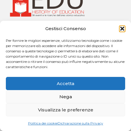
Gestisci Consenso
Università degli Studi di Messina
Dipartimento di Scienze Cognitive, Psicologiche,
Per fornire le migliori esperienze, utilizziamo tecnologie come i cookie
Pedagogiche e degli Studi Culturali
per memorizzare e/o accedere alle informazioni del dispositivo. Il
Sezione di Pedagogia “Giuseppe Catalfamo”
consenso a queste tecnologie ci permetterà di elaborare dati come il
Via Concezione, n. 8 – 98121 Messina
comportamento di navigazione o ID unici su questo sito. Non
acconsentire o ritirare il consenso può influire negativamente su alcune
caratteristiche e funzioni.
Contatti:
h.edu@unime.it
Accetta
Nega
Visualizza le preferenze
Copyright © 2026. Powered by
CIAM
Politica dei cookie
Dichiarazione sulla Privacy