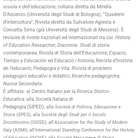
scuola e dell’educazione
, collana diretta da Mirella
D’Ascenzo (Università degli Studi di Bologna); “Quaderni
d’intercultura”, Rivista diretta da Salvatore Agresta e
Concetta Sirna (già Università degli Studi di Messina). È
revisore di riviste nazionali ed internazionali tra cui:
History
of Education Researcher
;
Diacronie. Studi di storia
contemporanea
;
Rivista di Storia dell’Educazione
;
Espacio,
Tiempo y Educación
ed
Educació i historia; Revista d’història
de l’educació
;
Pedagogia e Vita. Rivista di problemi
pedagogici educativi e didattici
;
Ricerche pedagogiche;
Nuova Secondaria
.
È affiliata: al
Centro Italiano per la Ricerca Storico-
Educativa;
alla
Società Italiana di
Pedagogia
(SIPED);
alla
Società di Politica, Educazione e
Storia
(SPES);
alla
Società degli Studi per il Secolo
Diciottesimo
(SISSD);
all’
Association for the Study of Modern
Italy
(ASMI);
all’
International Standing Conference for the History
of Education
(ISCHE);
alla
Società Messinese di Storia