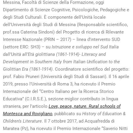
Messina, Facoltà di Scienze della Formazione, oggi
Dipartimento di Scienze Cognitive, Psicologiche, Pedagogiche e
degli Studi Culturali.
È componente dell’Unità locale
dell’Università degli Studi di Messina (Responsabile scientifico,
prof.ssa Caterina Sindoni) del Progetto di ricerca di Rilevante
Interesse Nazionale (PRIN – 2017) – linea d’intervento SUD
(settore ERC: SH3) – su
Istruzione e sviluppo nel Sud Italia
dall’Unità all’Età giolittiana (1861-1914)- Literacy and
Development in Southern Italy from Italian Unification to the
Giolittian Era (1861-1914)
. Coordinatore scientifico del progetto:
prof. Fabio Pruneri (Università degli Studi di Sassari).
Il 16 aprile
2019, presso l’Università di Roma 3, ha ricevuto il Premio
Internazionale del “Centro Italiano per la Ricerca Storico
Educativa” (C.I.R.S.E.), sezione miglior contributo in lingua
straniera, per l’articolo
Love, peace, nature.
Rural schools of
Montesca and Rovigliano
, pubblicato su
History of Education &
Children’s Literature
.
Il 7 ottobre 2017, ad Acquafredda di
Maratea (Pz), ha ricevuto il Premio Internazionale “Saverio Nitti