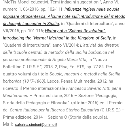
“MeTis Mondi educativi. Temi indagini suggestioni”, Anno VI,
numero 1, 06/2016, pp. 102-111;
Influenze inglesi nella scuola
popolare ottocentesca. Alcune note sull’introduzione del metodo
di Joseph Lancaster in Sicilia
, in “Quaderni di Intercultura”, anno
VII/2015, pp. 101-116;
History of a “School Revolution”.
Introducing the “Normal Method” in the Kingdom of Sicily
, in
“Quaderni di Intercultura”, anno VI/2014;
L’attività dei direttori
delle “scuole centrali di metodo” della Sicilia borbonica nel
percorso professionale di Angelo Maria Vita
, in “Nuovo
Bollettino C.I.R.S.E.”, 2013, 2, Pisa, Ed. ETS, pp. 77-84. Per i
quattro volumi da titolo
Scuole, maestri e metodi nella Sicilia
borbonica (1817-1860)
, Lecce, Pensa Multimedia, 2012, ha
ricevuto il Premio internazionale
Francesco Saverio Nitti per il
Mediterraneo
– Prima edizione, 2016 – Sezione “Pedagogia,
Storia della Pedagogia e Filosofia” (ottobre 2016) ed il Premio
del
Centro Italiano per la Ricerca Storico Educativa
(C.I.R.S.E.) –
Prima edizione, 2014 – Sezione C (Storia della scuola).
Mail:
caterina.sindoni@unime.it