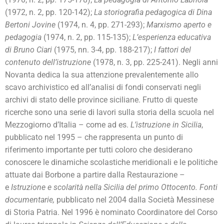
(1972, n. 2, pp. 120-142);
La storiografia pedagogica di Dina
Bertoni Jovine
(1974, n. 4, pp. 271-293);
Marxismo aperto e
pedagogia
(1974, n. 2, pp. 115-135);
L’esperienza educativa
di Bruno Ciari
(1975, nn. 3-4, pp. 188-217);
I fattori del
contenuto dell’istruzione
(1978, n. 3, pp. 225-241). Negli anni
Novanta dedica la sua attenzione prevalentemente allo
scavo archivistico ed all’analisi di fondi conservati negli
archivi di stato delle province siciliane. Frutto di queste
ricerche sono una serie di lavori sulla storia della scuola nel
Mezzogiorno d’Italia – come ad es.
L’istruzione in Sicilia
,
pubblicato nel 1995 – che rappresenta un punto di
riferimento importante per tutti coloro che desiderano
conoscere le dinamiche scolastiche meridionali e le politiche
attuate dai Borbone a partire dalla Restaurazione –
e
Istruzione e scolarità nella Sicilia del primo Ottocento. F
onti
documentarie,
pubblicato nel 2004 dalla Società Messinese
di Storia Patria.
Nel 1996 è nominato Coordinatore del Corso