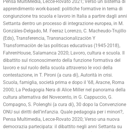
Pensa MultiMedia, Lecce-Rovato 2021; Verso un sistema di
apprendimento work-based: politiche formative in tema di
congiunzione tra scuola e lavoro in Italia a partire dagli anni
Settanta dentro un processo di integrazione europea, in M.
Gonzàles-Delgado, M. Feeraz Lorenzo, C. Macheudo-Trujillo
(Eds), Transferencia, Transnacionalizaciòn Y
Transformaciòn de las polìticas educativas (1945-2018),
FahrenHouse, Salamanca 2020; Lavoro, cultura e scuola. Il
dibattito sul riconoscimento della funzione formativa del
lavoro e sul ruolo della scuola attraverso le voci della
contestazione, in T. Pironi (a cura di), Autorità in crisi.
Scuola, famiglia, società prima e dopo il ’68, Aracne, Roma
2000; La Pedagogia Nera di Alice Miller nel panorama della
cultura alternativa del Novecento, in G. Cappuccio, G.
Compagno, S. Polenghi (a cura di), 30 dopo la Convenzione
ONU sui diritti dell’infanzia. Quale pedagogia per i minori?,
Pensa Multimedia, Lecce-Rovato 2020; Verso una nuova
democrazia partecipata: il dibattito negli anni Settanta su