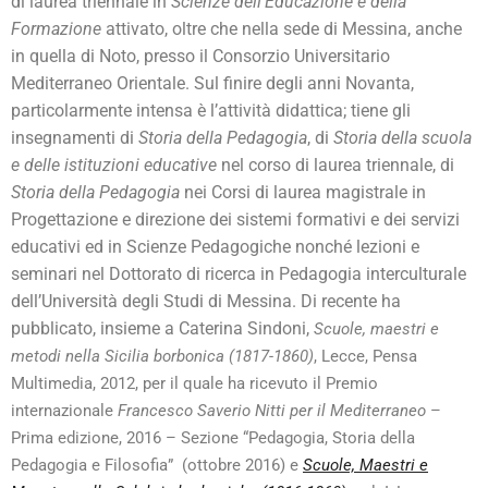
di laurea triennale in
Scienze dell’Educazione e della
Formazione
attivato, oltre che nella sede di Messina, anche
in quella di Noto, presso il Consorzio Universitario
Mediterraneo Orientale. Sul finire degli anni Novanta,
particolarmente intensa è l’attività didattica; tiene gli
insegnamenti di
Storia della Pedagogia
, di
Storia della scuola
e delle istituzioni educative
nel corso di laurea triennale, di
Storia della Pedagogia
nei Corsi di laurea magistrale in
Progettazione e direzione dei sistemi formativi e dei servizi
educativi ed in Scienze Pedagogiche nonché lezioni e
seminari nel Dottorato di ricerca in Pedagogia interculturale
dell’Università degli Studi di Messina. Di recente ha
pubblicato, insieme a Caterina Sindoni,
Scuole, maestri e
metodi nella Sicilia borbonica (1817-1860)
, Lecce, Pensa
Multimedia, 2012, per il quale ha ricevuto il Premio
internazionale
Francesco Saverio Nitti per il Mediterraneo
–
Prima edizione, 2016 – Sezione “Pedagogia, Storia della
Pedagogia e Filosofia” (ottobre 2016) e
Scuole,
Maestri e