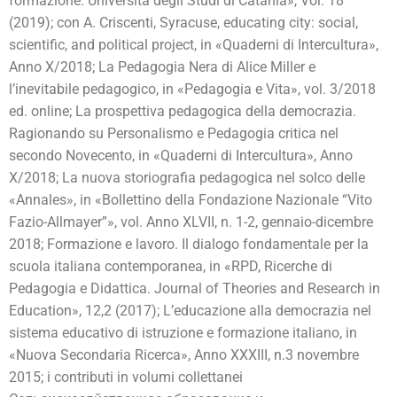
formazione. Università degli Studi di Catania», Vol. 18
(2019); con A. Criscenti, Syracuse, educating city: social,
scientific, and political project, in «Quaderni di Intercultura»,
Anno X/2018; La Pedagogia Nera di Alice Miller e
l’inevitabile pedagogico, in «Pedagogia e Vita», vol. 3/2018
ed. online; La prospettiva pedagogica della democrazia.
Ragionando su Personalismo e Pedagogia critica nel
secondo Novecento, in «Quaderni di Intercultura», Anno
X/2018; La nuova storiografia pedagogica nel solco delle
«Annales», in «Bollettino della Fondazione Nazionale “Vito
Fazio-Allmayer”», vol. Anno XLVII, n. 1-2, gennaio-dicembre
2018; Formazione e lavoro. Il dialogo fondamentale per la
scuola italiana contemporanea, in «RPD, Ricerche di
Pedagogia e Didattica. Journal of Theories and Research in
Education», 12,2 (2017); L’educazione alla democrazia nel
sistema educativo di istruzione e formazione italiano, in
«Nuova Secondaria Ricerca», Anno XXXIII, n.3 novembre
2015; i contributi in volumi collettanei